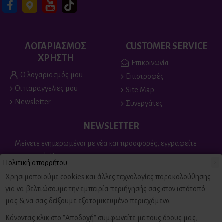
ΛΟΓΑΡΙΑΣΜΟΣ
CUSTOMER SERVICE
ΧΡΗΣΤΗ
Επικοινωνία
Ο λογαριασμός μου
Επιστροφές
Οι παραγγελίες μου
Site Map
Newsletter
Συνεργάτες
NEWSLETTER
Μείνετε ενημερωμένοι με νέα και προσφορές, εγγραφείτε
στο newsletter
Πολιτική απορρήτου
×
Send
Χρησιμοποιούμε cookies και άλλες τεχνολογίες παρακολούθησης
για να βελτιώσουμε την εμπειρία περιήγησής σας στον ιστότοπό
Είμαι άνω των 18 ετών, έχω διαβάσει και αποδέχομαι τους
μας & να σας δείξουμε εξατομικευμένο περιεχόμενο.
Πολιτική απορρήτου & όροι χρήσης
Κάνοντας κλικ στο "Αποδοχή" συμφωνείτε με τους όρους μας,