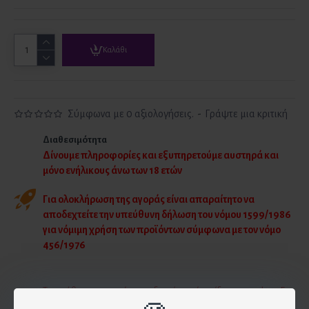
Καλάθι
Σύμφωνα με 0 αξιολογήσεις.
-
Γράψτε μια κριτική
Διαθεσιμότητα
Δίνουμε πληροφορίες και εξυπηρετούμε αυστηρά και
μόνο ενήλικους άνω των 18 ετών
Για ολοκλήρωση της αγοράς είναι απαραίτητο να
αποδεχτείτε την υπεύθυνη δήλωση του νόμου 1599/1986
για νόμιμη χρήση των προϊόντων σύμφωνα με τον νόμο
456/1976
Το απόθεμα στο κατάστημα δεν είναι πάντα ίδιο με το eshop. Για
να είστε σίγουροι ότι θα βρείτε αυτό που θέλετε, επικοινωνήστε