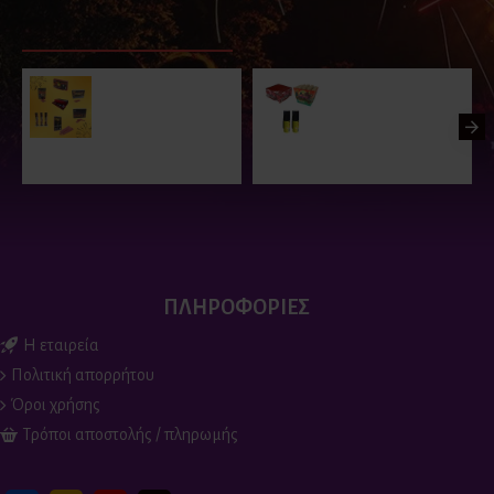
ΠΑΡΟΜΟΙΑ ΠΡΟΪΟΝΤΑ
ΕΙΔΑΤΕ ΠΡΟΣΦΑΤΑ
ΕΙΔΑΝ Ο
Flash Banger –
Πυροτεχνήματα 125
Πακέτο Προσφοράς
ΒΟΛΕΣ ΠΑΚΕΤΟ
ΓΑΜΟΥ
47.00€
52.00€
180.00€
ΠΛΗΡΟΦΟΡΙΕΣ
Η εταιρεία
Πολιτική απορρήτου
Όροι χρήσης
Τρόποι αποστολής / πληρωμής