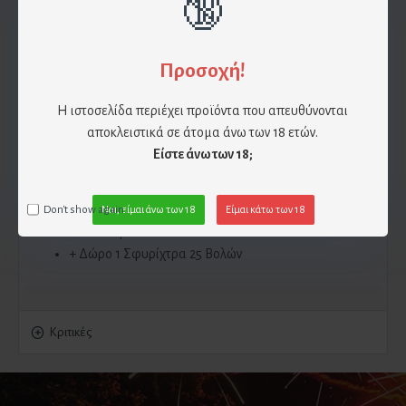
🔞
μαζί μας τηλεφωνικά πριν την επίσκεψή σας.
Προσοχή!
Περιγραφή
Η ιστοσελίδα περιέχει προϊόντα που απευθύνονται
Πακέτο Πυροτεχνημάτων "Φώς"
αποκλειστικά σε άτομα άνω των 18 ετών.
Είστε άνω των 18;
Το πακέτο περιλαμβάνει:
2 16βολα Εναέρια Πυροτεχνήματα
Don't show again.
Ναι, είμαι άνω των 18
Είμαι κάτω των 18
2 Μασούρια
+ Δώρο 1 Σφυρίχτρα 25 Βολών
Κριτικές