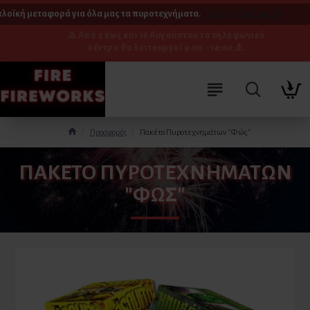
λοϊκή μεταφορά για όλα μας τα πυροτεχνήματα.
[ Δείτε τη διαδικασία ]
⚠️ Από 5 έως και 16 Αυγούστου το τηλεφωνικό
κέντρο θα λειτουργεί 9:00 - 14:00 ⚠️
Προσφορές
Πακέτο Πυροτεχνημάτων "Φώς"
ΠΑΚΈΤΟ ΠΥΡΟΤΕΧΝΗΜΆΤΩΝ
"ΦΏΣ"