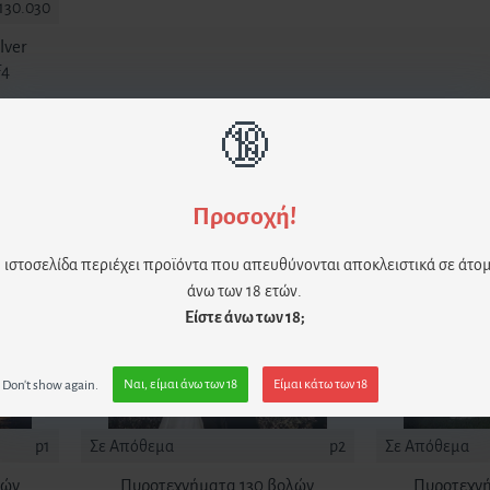
130.030
lver
F4
🔞
Προσοχή!
 ιστοσελίδα περιέχει προϊόντα που απευθύνονται αποκλειστικά σε άτο
άνω των 18 ετών.
Είστε άνω των 18;
Don't show again.
Ναι, είμαι άνω των 18
Είμαι κάτω των 18
p1
Σε Απόθεμα
p2
Σε Απόθεμα
λών
Πυροτεχνήματα 130 βολών
Πυροτεχν