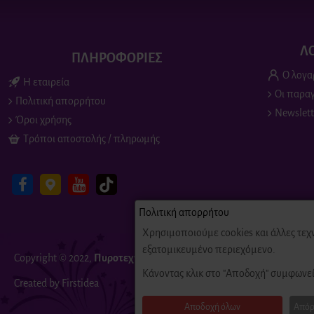
Λ
ΠΛΗΡΟΦΟΡΙΕΣ
Ο λογα
Η εταιρεία
Οι παραγ
Πολιτική απορρήτου
Newslett
Όροι χρήσης
Τρόποι αποστολής / πληρωμής
Πολιτική απορρήτου
Χρησιμοποιούμε cookies και άλλες τεχ
εξατομικευμένο περιεχόμενο.
Copyright © 2022,
Πυροτεχνήματα
Fire-Fireworks, All Rights Reserv
Κάνοντας κλικ στο "Αποδοχή" συμφωνεί
Created by Firstidea
Αποδοχή όλων
Απόρ