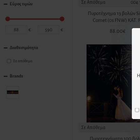
Σε Απόθεμα
004.
Εύρος τιμών
Πυροτέχνημα 13 βολών Si
Comet (0s FNW) ΚΑΤ. 
€
€
88.00€
Διαθεσιμότητα
Σε απόθεμα
Η
Brands
Σε Απόθεμα
Πυροτεχνήματα 100 βο