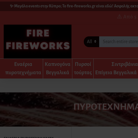
✨ Μεγάλα events στην Κύπρο; Το fire-fireworks.gr είναι εδώ! Ασφαλής ακτοπλ
⚠️ Από 5 
All
Εναέρια
Καπνογόνα
Πυρσοί
Σιντριβάνι
πυροτεχνήματα
Βεγγαλικά
τούρτας
Επίγεια Βεγγαλικά 
ΠΥΡΟΤΕΧΝΉΜΑΤ