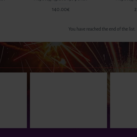
140.00€
2
You have reached the end of the list.
 καπνού Day
Βεγγαλικό Ναυτιλίας
ra 150 βολών
Κόκκινο – POSEIDON
7.00€