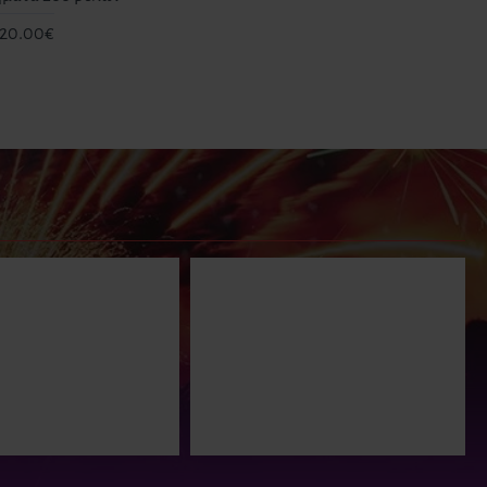
20.00€
Πασχαλινό πακέτο
FP6 SHARK 2G -
προσφορών
Δυναμιτάκια Ισχυρού
Κρότου (20 τεμάχια)
50.00€
55.00€
25.00€