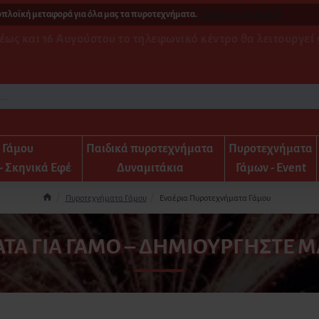
οϊκή μεταφορά για όλα μας τα πυροτεχνήματα.
[ Δείτε τη διαδικασία ]
έως και 16 Αυγούστου το τηλεφωνικό κέντρο θα λειτουργεί 9
α Γάμου
Παιδικά πυροτεχνήματα
Πυροτεχνήματα
- Σκηνικά Εφέ
Δυναμιτάκια
Γάμων - Event
Πυροτεχνήματα Γάμου
Εναέρια Πυροτεχνήματα Γάμου
Α ΓΙΑ ΓΆΜΟ – ΔΗΜΙΟΥΡΓΉΣΤΕ ΜΑ