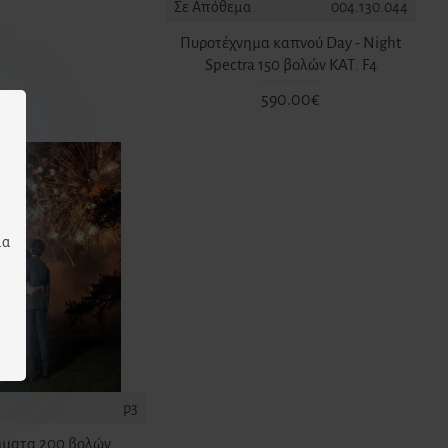
Σε Απόθεμα
004.130.044
Πυροτέχνημα καπνού Day - Night
Spectra 150 βολών ΚΑΤ. F4
590.00€
μα
p3
ήματα 200 βολών