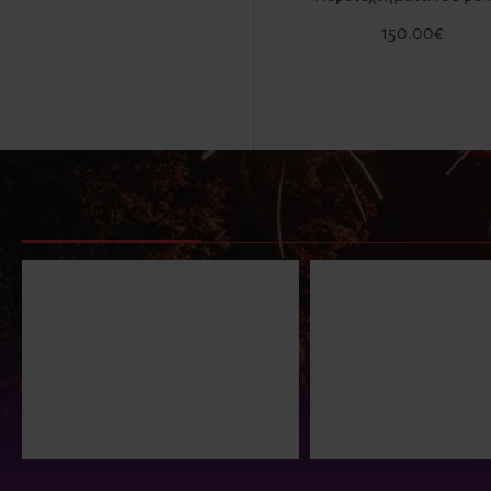
150.00€
ΕΙΔΑΤΕ ΠΡΟΣΦΑΤΑ
ΕΙΔΑΝ ΟΙ ΠΕΡΙΣΣΟΤΕΡΟΙ
Πυροτέχνημα Ημέρας
Πυροτέχνημα
Πορτοκαλί TD25O 25
- Night Spect
βολών ΚΑΤ. T1
ΚΑΤ. F4
122.50€
590.00€