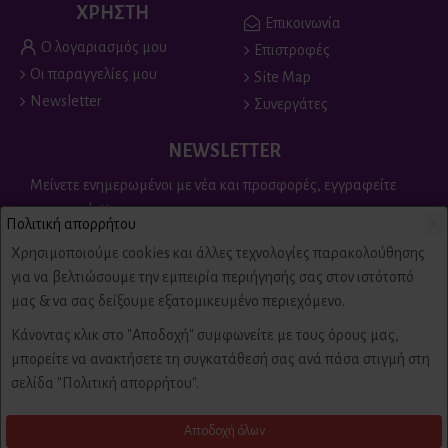
ΧΡΗΣΤΗ
Επικοινωνία
Ο λογαριασμός μου
Επιστροφές
Οι παραγγελίες μου
Site Map
Newsletter
Συνεργάτες
NEWSLETTER
Μείνετε ενημερωμένοι με νέα και προσφορές, εγγραφείτε
στο newsletter
Πολιτική απορρήτου
×
Send
Χρησιμοποιούμε cookies και άλλες τεχνολογίες παρακολούθησης
για να βελτιώσουμε την εμπειρία περιήγησής σας στον ιστότοπό
Είμαι άνω των 18 ετών, έχω διαβάσει και αποδέχομαι τους
μας & να σας δείξουμε εξατομικευμένο περιεχόμενο.
Πολιτική απορρήτου & όροι χρήσης
Κάνοντας κλικ στο "Αποδοχή" συμφωνείτε με τους όρους μας,
μπορείτε να ανακτήσετε τη συγκατάθεσή σας ανά πάσα στιγμή στη
Copyright © 2022,
Πυροτεχνήματα
Fire-Fireworks, All Rights Reserved
σελίδα "Πολιτική απορρήτου".
Αποδοχή όλων