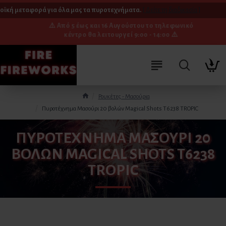
ϊκή μεταφορά για όλα μας τα πυροτεχνήματα.
[ Δείτε τη διαδικασία ]
⚠️ Από 5 έως και 16 Αυγούστου το τηλεφωνικό
κέντρο θα λειτουργεί 9:00 - 14:00 ⚠️
Ρουκέτες - Μασούρια
Πυροτέχνημα Μασούρι 20 βολών Magical Shots T6238 TROPIC
ΠΥΡΟΤΈΧΝΗΜΑ ΜΑΣΟΎΡΙ 20
ΒΟΛΏΝ MAGICAL SHOTS T6238
TROPIC