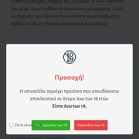
διαθέτουν πλήρης οδηγίες στα Ελληνικά. Η Fire-Fireworks
δεν φέρει καμία ευθύνη σε περίπτωση ατυχήματος λόγω
μη τήρησης των οδηγιών του εκάστοτε πυροτεχνήματος
καθώς και σε μη τήρηση των κανόνων ασφαλείας.
Επίσης η Fire-Fireworks δεν φέρει καμία ευθύνη για φθορά
του πυροτεχνήματος λόγω πτώσης , υγρασίας και βίαιης
🔞
συμπεριφοράς. Αν χρησιμοποιηθεί το πυροτέχνημα υπό
συνθήκες οι οποίες αναφέρθηκαν παραπάνω τότε την
ευθύνη έχει ο πελάτης.
Προσοχή!
Η ιστοσελίδα περιέχει προϊόντα που απευθύνονται
Για αποφυγή δυσάρεστων περιστατικών, παρακαλούμε
αποκλειστικά σε άτομα άνω των 18 ετών.
διαβάστε προσεκτικά τις οδηγίες χρήσης που
Είστε άνω των 18;
αναγράφονται στο εκάστοτε πυροτέχνημα , παρόλα αυτά
παραθέτουμε τα βασικά από τις οδηγίες χρήσης:
Don't show again.
Ναι, είμαι άνω των 18
Είμαι κάτω των 18