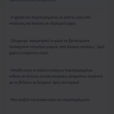
Προειδοποιήσεις ασφαλείας:
· Η χρήση του πυροτεχνήματος να γίνεται μόνο από
ενηλίκους και πάντοτε σε εξωτερικό χώρο.
· Ελέγχουμε περιμετρικά το χώρο να βρισκόμαστε
τουλάχιστον 100μέτρα μακριά από δασικές εκτάσεις , ξερά
χόρτα ή εύφλεκτα υλικά.
· Τοποθετούμε το πακέτο εναέριων πυροτεχνημάτων
κάθετα σε λεία και στεγνή επιφάνεια (άσφαλτος-τσιμέντο)
με τα βελάκια να δείχνουν προς τον ουρανό.
· Μην σκίζετε την συσκευασία του πυροτεχνήματος