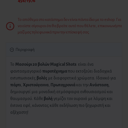
456/1976
Το απόθεμα στο κατάστημα δεν είναι πάντα ίδιο με το eshop. Για
να είστε σίγουροι ότι θα βρείτε αυτό που θέλετε, επικοινωνήστε
μαζί μας τηλεφωνικά πριν την επίσκεψή σας.
Περιγραφή
Το
Μασούρι 20 βολών Magical Shots
είναι ένα
φαντασμαγορικό
πυροτέχνημα
που εκτοξεύει διαδοχικά
εντυπωσιακές
βολές
με διαφορετικά χρώματα. Ιδανικό για
πάρτι
,
Χριστούγεννα
,
Πρωτοχρονιά
και την
Ανάσταση
,
δημιουργεί μια μοναδική ατμόσφαιρα ενθουσιασμού και
θαυμασμού. Κάθε
βολή
γεμίζει τον ουρανό με λάμψη και
έντονα εφέ, κάνοντας κάθε εκδήλωση πιο ξεχωριστή και
αξέχαστη!