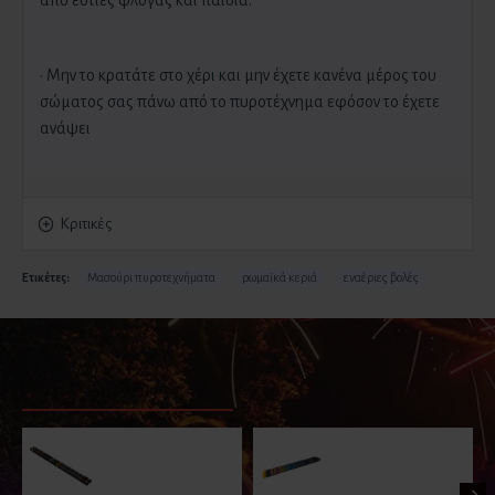
από εστίες φλόγας και παιδιά.
· Μην το κρατάτε στο χέρι και μην έχετε κανένα μέρος του
σώματος σας πάνω από το πυροτέχνημα εφόσον το έχετε
ανάψει
Κριτικές
Ετικέτες:
Μασούρι πυροτεχνήματα
ρωμαϊκά κεριά
εναέριες βολές
ΠΑΡΟΜΟΙΑ ΠΡΟΪΟΝΤΑ
ΕΙΔΑΤΕ ΠΡΟΣΦΑΤΑ
ΕΙΔΑΝ Ο
Πυροτέχνημα
Πυροτέχνημα
Μασούρι 8 Βολών
Μασούρι T6238
JORGE 20 βολών