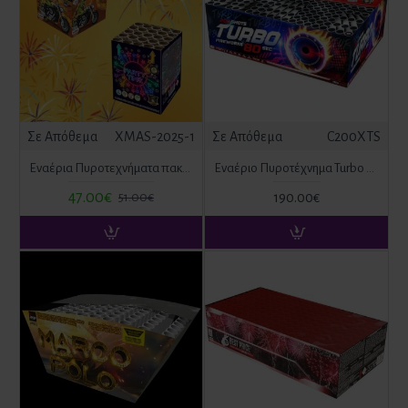
Σε Απόθεμα
XMAS-2025-1
Σε Απόθεμα
C200XTS
Εναέρια Πυροτεχνήματα πακέτο προσφορών
Εναέριο Πυροτέχνημα Turbo 200 βολές
47.00€
190.00€
51.00€