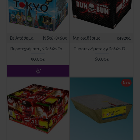
Σε Απόθεμα
NS36-83603
Μη διαθέσιμο
c4925d
Πυροτεχνήματα 36 βολών Tokyo
Πυροτεχνήματα 49 βολών Dum Bum ΙΣΧΥΡΟΥ ΚΡΟΤΟΥ
50.00€
60.00€
New