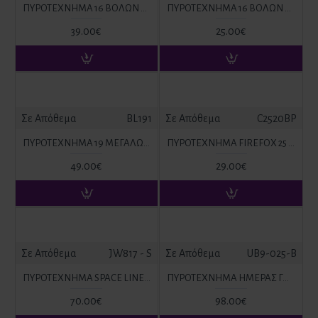
ΠΥΡΟΤΕΧΝΗΜΑ 16 ΒΟΛΩΝ METEOR
ΠΥΡΟΤΕΧΝΗΜΑ 16 ΒΟΛΩΝ POKER
39.00€
25.00€
Σε Απόθεμα
BL191
Σε Απόθεμα
C2520BP
ΠΥΡΟΤΕΧΝΗΜΑ 19 ΜΕΓΑΛΩΝ ΒΟΛΩΝ DUMDUM
ΠΥΡΟΤΕΧΝΗΜΑ FIREFOX 25 ΒΟΛΩΝ
49.00€
29.00€
Σε Απόθεμα
JW817 - S
Σε Απόθεμα
UB9-025-B
ΠΥΡΟΤΕΧΝΗΜΑ SPACE LINE I 64 ΒΟΛΕΣ
ΠΥΡΟΤΕΧΝΗΜΑ ΗΜΕΡΑΣ ΓΑΛΑΖΙΟ ΚΟΜΗΤΕΣ 25ΒΟΛΩΝ
70.00€
98.00€