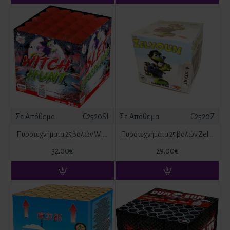
Σε Απόθεμα
C2520SL
Σε Απόθεμα
C2520Z
Πυροτεχνήματα 25 βολών WITCH HUNT
Πυροτεχνήματα 25 βολών Zelvoun
32.00€
29.00€