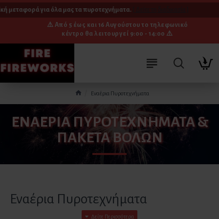
μεταφορά για όλα μας τα πυροτεχνήματα.
[ Δείτε τη διαδικασία ]
⚠️ Από 5 έως και 16 Αυγούστου το τηλεφωνικό
κέντρο θα λειτουργεί 9:00 - 14:00 ⚠️
Εναέρια Πυροτεχνήματα
ΕΝΑΈΡΙΑ ΠΥΡΟΤΕΧΝΉΜΑΤΑ &
ΠΑΚΈΤΑ ΒΟΛΏΝ
Εναέρια Πυροτεχνήματα