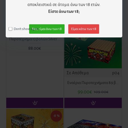
αποκλειστικά σε άτομα άνω των 18 ετών.
Είστε άνω των 18;
New
-9 %
Σε Απόθεμα
004.130.032
Don't show again.
Ναι, είμαι άνω των 18
Είμαι κάτω των 18
Πυροτέχνημα 13 βολών Silver Comet (4s ATF) ΚΑΤ. F4
88.00€
Σε Απόθεμα
p04
Εναέρια Πυροτεχνήματα 89 βολών - Πακέτο Προσφοράς
99.00€
109.00€
-8 %