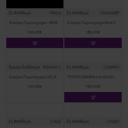
Σε Απόθεμα
JW632
Σε Απόθεμα
C20020BP
Εναέριο Πυροτέχνημα - MARCO POLO 100 Βολές
Εναέριο Πυροτέχνημα Best Price 20mm 200 Βολές
120.00€
185.00€
Άμεσα διαθέσιμο
NS8100-1
Σε Απόθεμα
C106MH
Εναέριο Πυροτέχνημα VEGAS 100 Βολές
ΠΥΡΟΤΕΧΝΗΜΑ 106 ΒΟΛΩΝ Hamster
130.00€
190.00€
Σε Απόθεμα
C163E
Σε Απόθεμα
C1625F