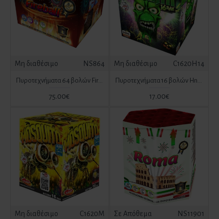
συντριβάνια, sparklers ή glow sticks όπου ταιριάζει.
Μη διαθέσιμο
NS864
Μη διαθέσιμο
C1620H14
Πυροτεχνήματα 64 βολών Fireball
Πυροτεχνήματα 16 βολών Hnusak
75.00€
17.00€
Μη διαθέσιμο
C1620M
Σε Απόθεμα
NS11901