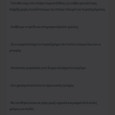
· Τοποθετούμε στα πλάγια τσιμεντόλιθους ή τούβλα για καλύτερη
στήριξη χωρίς να καλύπτουμε την επάνω πλευρά του πυροτεχνήματος.
· Ανάβουμε το φιτίλι και απομακρυνόμαστε αμέσως.
· Δεν ενεργοποιούμε το πυροτέχνημα εάν πνέουν άνεμοι άνω των 4
μποφόρ.
· Απόσταση ασφαλείας από άτομα τουλάχιστον 50μέτρα.
· Δεν χρησιμοποιούνται σε ώρες κοινής ησυχίας.
· Να αποθηκεύονται σε μέρη χωρίς υγρασία και μακριά από εστίες
φλόγας και παιδιά.