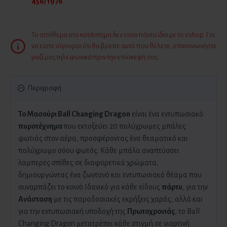
456/1976
Το απόθεμα στο κατάστημα δεν είναι πάντα ίδιο με το eshop. Για
να είστε σίγουροι ότι θα βρείτε αυτό που θέλετε, επικοινωνήστε
μαζί μας τηλεφωνικά πριν την επίσκεψή σας.
Περιγραφή
Το Μασούρι Ball Changing Dragon
είναι ένα εντυπωσιακό
πυροτέχνημα
που εκτοξεύει 20 πολύχρωμες μπάλες
φωτιάς στον αέρα, προσφέροντας ένα θεαματικό και
πολύχρωμο σόου φωτός. Κάθε μπάλα αναπτύσσει
λαμπερές σπίθες σε διαφορετικά χρώματα,
δημιουργώντας ένα ζωντανό και εντυπωσιακό θέαμα που
συναρπάζει το κοινό.Ιδανικό για κάθε είδους
πάρτυ
, για την
Ανάσταση
με τις παραδοσιακές εκρήξεις χαράς, αλλά και
για την εντυπωσιακή υποδοχή της
Πρωτοχρονιάς
, το Ball
Changing Dragon μετατρέπει κάθε στιγμή σε γιορτινή