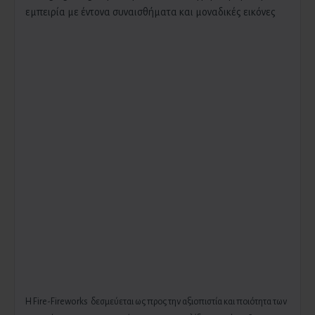
εμπειρία με έντονα συναισθήματα και μοναδικές εικόνες
H Fire-Fireworks δεσμεύεται ως προς την αξιοπιστία και ποιότητα των