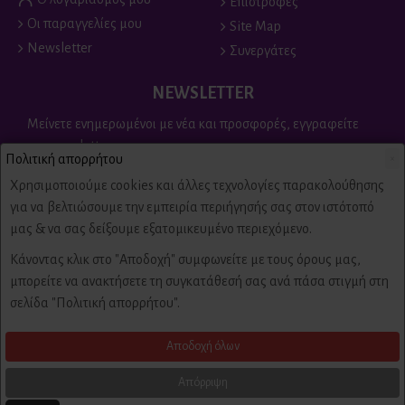
Επιστροφές
Οι παραγγελίες μου
Site Map
Newsletter
Συνεργάτες
NEWSLETTER
Μείνετε ενημερωμένοι με νέα και προσφορές, εγγραφείτε
στο newsletter
Πολιτική απορρήτου
×
Send
Χρησιμοποιούμε cookies και άλλες τεχνολογίες παρακολούθησης
για να βελτιώσουμε την εμπειρία περιήγησής σας στον ιστότοπό
Είμαι άνω των 18 ετών, έχω διαβάσει και αποδέχομαι τους
μας & να σας δείξουμε εξατομικευμένο περιεχόμενο.
Πολιτική απορρήτου & όροι χρήσης
Κάνοντας κλικ στο "Αποδοχή" συμφωνείτε με τους όρους μας,
μπορείτε να ανακτήσετε τη συγκατάθεσή σας ανά πάσα στιγμή στη
Copyright © 2022,
Πυροτεχνήματα
Fire-Fireworks, All Rights Reserved
σελίδα "Πολιτική απορρήτου".
Αποδοχή όλων
Created by Firstidea
Απόρριψη