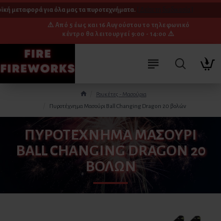
κή μεταφορά για όλα μας τα πυροτεχνήματα.
[ Δείτε τη διαδικασία ]
⚠️ Από 5 έως και 16 Αυγούστου το τηλεφωνικό
κέντρο θα λειτουργεί 9:00 - 14:00 ⚠️
Ρουκέτες - Μασούρια
Πυροτέχνημα Μασούρι Ball Changing Dragon 20 βολών
ΠΥΡΟΤΈΧΝΗΜΑ ΜΑΣΟΎΡΙ
BALL CHANGING DRAGON 20
ΒΟΛΏΝ