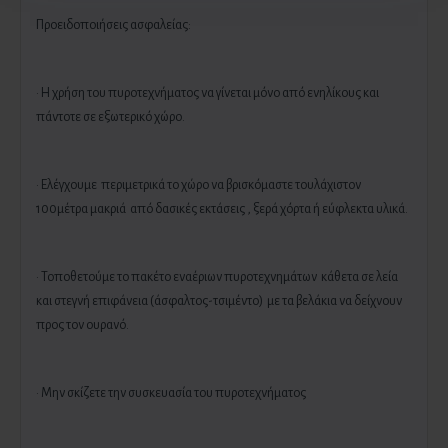
Προειδοποιήσεις ασφαλείας:
· Η χρήση του πυροτεχνήματος να γίνεται μόνο από ενηλίκους και
πάντοτε σε εξωτερικό χώρο.
· Ελέγχουμε περιμετρικά το χώρο να βρισκόμαστε τουλάχιστον
100μέτρα μακριά από δασικές εκτάσεις , ξερά χόρτα ή εύφλεκτα υλικά.
· Τοποθετούμε το πακέτο εναέριων πυροτεχνημάτων κάθετα σε λεία
και στεγνή επιφάνεια (άσφαλτος-τσιμέντο) με τα βελάκια να δείχνουν
προς τον ουρανό.
· Μην σκίζετε την συσκευασία του πυροτεχνήματος