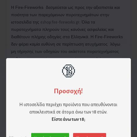
H Fire-Fireworks δεσμεύεται ως προς την αξιοπιστία και
ποιότητα των παρεχόμενων πυροτεχνημάτων στην
ιστοσελίδα της
. Όλα τα
eshop.fire-fireworks.gr
πυροτεχνήματα πληρούν τους κανόνες ασφαλείας και
διαθέτουν πλήρης οδηγίες στα Ελληνικά. Η Fire-Fireworks
δεν φέρει καμία ευθύνη σε περίπτωση ατυχήματος λόγω
μη τήρησης των οδηγιών του εκάστοτε πυροτεχνήματος
καθώς και σε μη τήρηση των κανόνων ασφαλείας.
🔞
Επίσης η Fire-Fireworks δεν φέρει καμία ευθύνη για φθορά
του πυροτεχνήματος λόγω πτώσης , υγρασίας και βίαιης
Προσοχή!
συμπεριφοράς. Αν χρησιμοποιηθεί το πυροτέχνημα υπό
συνθήκες οι οποίες αναφέρθηκαν παραπάνω τότε την
Η ιστοσελίδα περιέχει προϊόντα που απευθύνονται
ευθύνη έχει ο πελάτης.
αποκλειστικά σε άτομα άνω των 18 ετών.
Είστε άνω των 18;
Για αποφυγή δυσάρεστων περιστατικών, παρακαλούμε