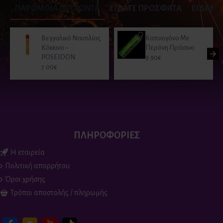
ΠΑΡΟΜΟΙΑ ΠΡΟΪΟΝΤΑ
ΕΙΔΑΤΕ ΠΡΟΣΦΑΤΑ
ΕΙΔΑΝ Ο
Βεγγαλικό Ναυτιλίας
Καπνογόνο Με
Κόκκινο –
Περόνη Πράσινο
POSEIDON
9.90€
7.00€
ΠΛΗΡΟΦΟΡΙΕΣ
Η εταιρεία
Πολιτική απορρήτου
Όροι χρήσης
Τρόποι αποστολής / πληρωμής