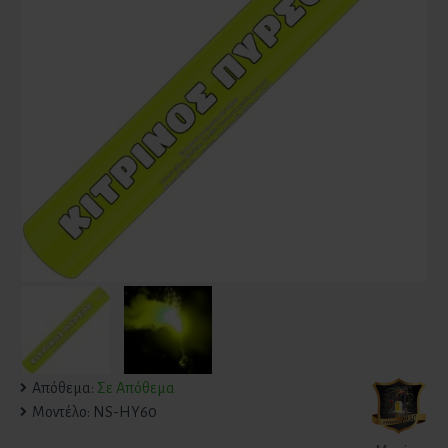
Απόθεμα:
Σε Απόθεμα
Μοντέλο:
NS-HY60