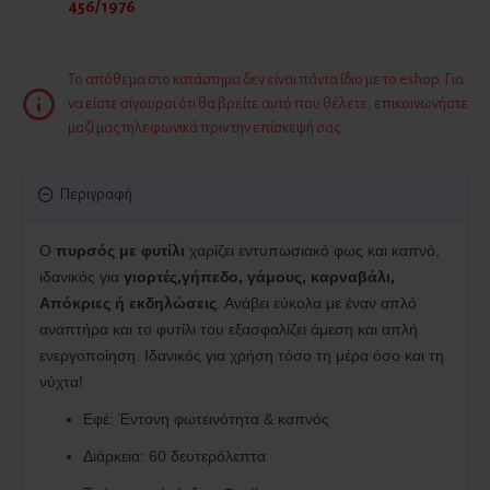
456/1976
Το απόθεμα στο κατάστημα δεν είναι πάντα ίδιο με το eshop. Για
να είστε σίγουροι ότι θα βρείτε αυτό που θέλετε, επικοινωνήστε
μαζί μας τηλεφωνικά πριν την επίσκεψή σας.
Περιγραφή
Ο
πυρσός με φυτίλι
χαρίζει εντυπωσιακό φως και καπνό,
ιδανικός για
γιορτές,γήπεδο, γάμους, καρναβάλι,
Απόκριες ή εκδηλώσεις
. Ανάβει εύκολα με έναν απλό
αναπτήρα και το φυτίλι του εξασφαλίζει άμεση και απλή
ενεργοποίηση. Ιδανικός για χρήση τόσο τη μέρα όσο και τη
νύχτα!
Εφέ
:
Έντονη φωτεινότητα & καπνός
Διάρκεια
:
60 δευτερόλεπτα