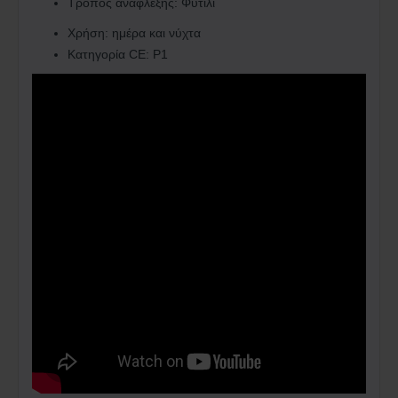
Τρόπος ανάφλεξης
:
Φυτίλι
Χρήση
:
ημέρα και νύχτα
Κατηγορία CE
:
P1