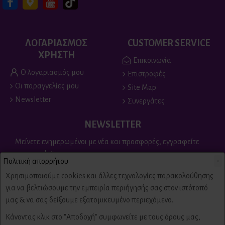
ΛΟΓΑΡΙΑΣΜΟΣ
CUSTOMER SERVICE
ΧΡΗΣΤΗ
Επικοινωνία
Ο λογαριασμός μου
Επιστροφές
Οι παραγγελίες μου
Site Map
Newsletter
Συνεργάτες
NEWSLETTER
Μείνετε ενημερωμένοι με νέα και προσφορές, εγγραφείτε
στο newsletter
Πολιτική απορρήτου
×
Send
Χρησιμοποιούμε cookies και άλλες τεχνολογίες παρακολούθησης
για να βελτιώσουμε την εμπειρία περιήγησής σας στον ιστότοπό
Είμαι άνω των 18 ετών, έχω διαβάσει και αποδέχομαι τους
μας & να σας δείξουμε εξατομικευμένο περιεχόμενο.
Πολιτική απορρήτου & όροι χρήσης
Κάνοντας κλικ στο "Αποδοχή" συμφωνείτε με τους όρους μας,