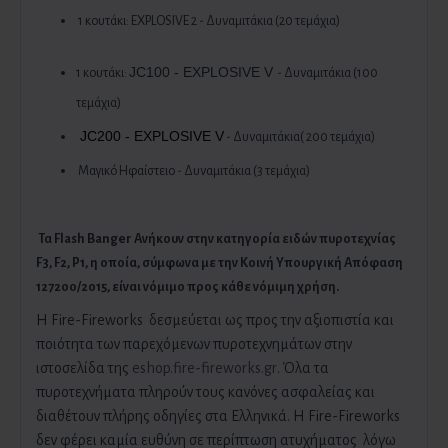
1 κουτάκι: EXPLOSIVE 2 - Δυναμιτάκια (20 τεμάχια)
J
C100
- EXPLOSIVE V
1 κουτάκι:
- Δυναμιτάκια (100
τεμάχια)
JC200 - EXPLOSIVE V
- Δυναμιτάκια( 200 τεμάχια)
Μαγικό Ηφαίστειο - Δυναμιτάκια (3 τεμάχια)
Τα
Flash Banger
Ανήκουν στην κατηγορία ειδών πυροτεχνίας
F3,
F2, P1, η οποία, σύμφωνα με την Κοινή Υπουργική Απόφαση
127200/2015, είναι νόμιμο προς κάθε νόμιμη χρήση.
H Fire-Fireworks δεσμεύεται ως προς την αξιοπιστία και
ποιότητα των παρεχόμενων πυροτεχνημάτων στην
ιστοσελίδα της
eshop.fire-fireworks.gr
. Όλα τα
πυροτεχνήματα πληρούν τους κανόνες ασφαλείας και
διαθέτουν πλήρης οδηγίες στα Ελληνικά. Η Fire-Fireworks
δεν φέρει καμία ευθύνη σε περίπτωση ατυχήματος λόγω