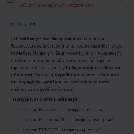
μαζί μας τηλεφωνικά πριν την επίσκεψή σας.
Περιγραφή
Τα
Flash Banger
είναι
δυναμιτάκια
νέου τύπου και
θεωρούνται ασφαλέστερα από τις γνωστές
κροτίδες
, όπως
τα
Mefisto Manna
ή τα
Zeus
(γνωστές και ως “
γουρούνες
”).
Διαθέτουν πιστοποίηση
CE
και είναι ασφαλή, εφόσον
τηρούνται οι οδηγίες χρήσης.
Το δυναμιτάκι τοποθετείται
πάντα στο έδαφος, η πυροδότηση γίνεται
πάντα
από
την κορυφή του φυτιλιού, και απομακρυνόμαστε
αμέσως σε ασφαλή απόσταση.
Περιεχόμενα Πακέτου
Flash Banger
1 κουτάκι: Piccolo Corsair - Δυναμιτάκια (60 τεμάχια)
1 κουτάκι: Barbarossa 3 Shots - Δυναμιτάκια (50 τεμάχια)
1 κουτάκι: EXPLOSIVE 1 - Δυναμιτάκια (40 τεμάχια)