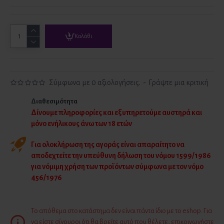
Καλάθι
Σύμφωνα με 0 αξιολογήσεις.
-
Γράψτε μια κριτική
Διαθεσιμότητα
Δίνουμε πληροφορίες και εξυπηρετούμε αυστηρά και
μόνο ενήλικους άνω των 18 ετών
Για ολοκλήρωση της αγοράς είναι απαραίτητο να
αποδεχτείτε την υπεύθυνη δήλωση του νόμου 1599/1986
για νόμιμη χρήση των προϊόντων σύμφωνα με τον νόμο
456/1976
Το απόθεμα στο κατάστημα δεν είναι πάντα ίδιο με το eshop. Για
να είστε σίγουροι ότι θα βρείτε αυτό που θέλετε, επικοινωνήστε