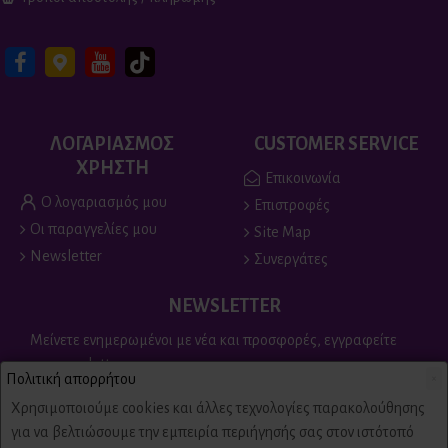
ΛΟΓΑΡΙΑΣΜΟΣ
CUSTOMER SERVICE
ΧΡΗΣΤΗ
Επικοινωνία
Ο λογαριασμός μου
Επιστροφές
Οι παραγγελίες μου
Site Map
Newsletter
Συνεργάτες
NEWSLETTER
Μείνετε ενημερωμένοι με νέα και προσφορές, εγγραφείτε
στο newsletter
Πολιτική απορρήτου
×
Send
Χρησιμοποιούμε cookies και άλλες τεχνολογίες παρακολούθησης
για να βελτιώσουμε την εμπειρία περιήγησής σας στον ιστότοπό
Είμαι άνω των 18 ετών, έχω διαβάσει και αποδέχομαι τους