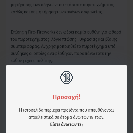
μη τήρησης των οδηγιών του εκάστοτε πυροτεχνήματος
καθώς και σε μη τήρηση των κανόνων ασφαλείας.
Επίσης η Fire-Fireworks δεν φέρει καμία ευθύνη για φθορά
του πυροτεχνήματος λόγω πτώσης , υγρασίας και βίαιης
συμπεριφοράς. Αν χρησιμοποιηθεί το πυροτέχνημα υπό
συνθήκες οι οποίες αναφέρθηκαν παραπάνω τότε την
ευθύνη έχει ο πελάτης.
🔞
Για αποφυγή δυσάρεστων περιστατικών, παρακαλούμε
διαβάστε προσεκτικά τις οδηγίες χρήσης που
αναγράφονται στο εκάστοτε πυροτέχνημα , παρόλα αυτά
Προσοχή!
παραθέτουμε τα βασικά από τις οδηγίες χρήσης:
Η ιστοσελίδα περιέχει προϊόντα που απευθύνονται
αποκλειστικά σε άτομα άνω των 18 ετών.
Προειδοποιήσεις ασφαλείας:
Είστε άνω των 18;