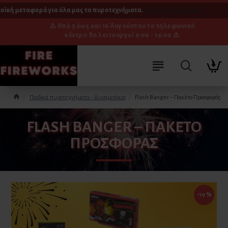
ϊκή μεταφορά για όλα μας τα πυροτεχνήματα.
[ Δείτε τη διαδικασία ]
⚠️ Από 5 έως και 16 Αυγούστου το τηλεφωνικό
κέντρο θα λειτουργεί 9:00 - 14:00 ⚠️
Παιδικά πυροτεχνήματα - Δυναμιτάκια
Flash Banger – Πακέτο Προσφοράς
FLASH BANGER – ΠΑΚΈΤΟ
ΠΡΟΣΦΟΡΆΣ
-10 %