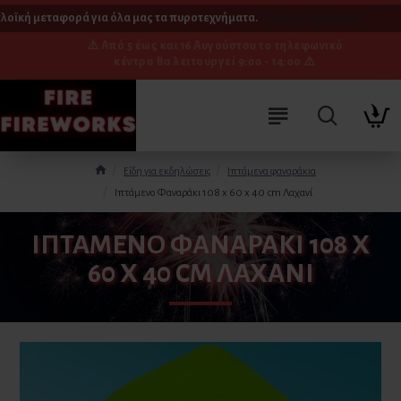
λοϊκή μεταφορά για όλα μας τα πυροτεχνήματα.
[ Δείτε τη διαδικασία ]
⚠️ Από 5 έως και 16 Αυγούστου το τηλεφωνικό
κέντρο θα λειτουργεί 9:00 - 14:00 ⚠️
Είδη για εκδηλώσεις
Ιπτάμενα φαναράκια
Ιπτάμενο Φαναράκι 108 x 60 x 40 cm Λαχανί
ΙΠΤΆΜΕΝΟ ΦΑΝΑΡΆΚΙ 108 X
60 X 40 CM ΛΑΧΑΝΊ