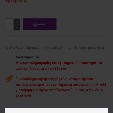
Καλάθι
Σύμφωνα με 0 αξιολογήσεις.
-
Γράψτε μια κριτική
Διαθεσιμότητα
Δίνουμε πληροφορίες και εξυπηρετούμε αυστηρά και
μόνο ενήλικους άνω των 18 ετών
Για ολοκλήρωση της αγοράς είναι απαραίτητο να
αποδεχτείτε την υπεύθυνη δήλωση του νόμου 1599/1986
για νόμιμη χρήση των προϊόντων σύμφωνα με τον νόμο
456/1976
Το απόθεμα στο κατάστημα δεν είναι πάντα ίδιο με το eshop. Για