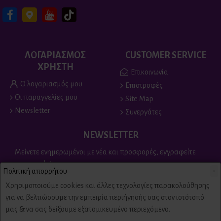
ΛΟΓΑΡΙΑΣΜΟΣ
CUSTOMER SERVICE
ΧΡΗΣΤΗ
Επικοινωνία
Ο λογαριασμός μου
Επιστροφές
Οι παραγγελίες μου
Site Map
Newsletter
Συνεργάτες
NEWSLETTER
Μείνετε ενημερωμένοι με νέα και προσφορές, εγγραφείτε
στο newsletter
Πολιτική απορρήτου
×
Send
Χρησιμοποιούμε cookies και άλλες τεχνολογίες παρακολούθησης
για να βελτιώσουμε την εμπειρία περιήγησής σας στον ιστότοπό
Είμαι άνω των 18 ετών, έχω διαβάσει και αποδέχομαι τους
μας & να σας δείξουμε εξατομικευμένο περιεχόμενο.
Πολιτική απορρήτου & όροι χρήσης