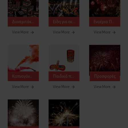
Δυναμιτάκια κρότου flash-banger
Είδη για εκδηλώσεις
Εναέρια Πυροτεχνήματα
View More
View More
View More
Καπνογόνα & Βεγγαλικά
Παιδικά πυροτεχνήματα - Δυναμιτάκια
Προσφορές
View More
View More
View More