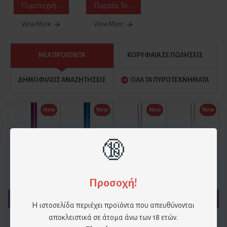
Πυροτεχνήματα Γάμου
Πυρσός Τούρτας - Sparklers
View More
View More
ΝΕΑ ΠΡΟΙΟΝΤΑ
ΚΟΡΥΦΑΙΑ ΣΕ ΠΩΛΗΣΕΙΣ
ΔΗΜΟΦΙΛΕΙΣ ΑΝΑΖΗΤΗΣΕΙΣ
ΟΛΑ ΤΑ ΠΥΡΟΤΕΧΝΗΜΑΤΑ
New
New
New
New
🔞
Φούξια πυρσοί για τούρτα (2 τεμ)
Πυρσοί Τούρτας Μπλε (2 Τεμ)
Στικάκια Sparkles 18cm – Ροζ Glitter (10 Τεμ)
Στικάκια Sparkles 18cm – Χρυσό Glitter (10 τεμ)
2.90€
3.20€
1.90€
1.90€
Προσοχή!
Η ιστοσελίδα περιέχει προϊόντα που απευθύνονται
αποκλειστικά σε άτομα άνω των 18 ετών.
New
New
New
New