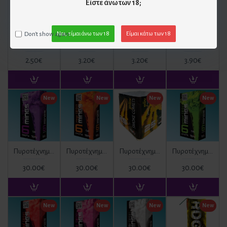
Είστε άνω των 18;
Don't show again.
Ναι, είμαι άνω των 18
Είμαι κάτω των 18
Σετ Πυρσός και Βάση για μπουκάλι
Χρυσός Πυρσός Τούρτας (2 τεμ)
Πυρσοί Τούρτας Rosegold (2 Τεμ)
Πυρσοί Τούρτας Μαύροι (3 Τεμ)
2.50€
3.20€
3.20€
3.90€
New
New
New
New
Πυροτέχνημα Ημέρας Μωβ 6 βολών (mines) TD6V ΚΑΤ. T1
Πυροτέχνημα Ημέρας Πορτοκαλί 6 βολών (mines) TD6O ΚΑΤ. T1
Πυροτέχνημα Ημέρας Κίτρινο TD6Y 6 βολών ΚΑΤ. T1
Πυροτέχνημα Ημέρας Πράσινο 6 βολών (mines) TD6G ΚΑΤ. T1
30.00€
30.00€
30.00€
30.00€
New
New
New
New