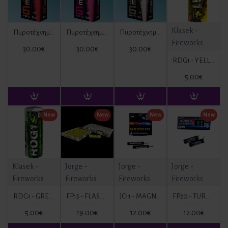
Klasek -
Πυροτέχνημα Ημέρας Κόκκινο 6 βολών (mines) TD6R ΚΑΤ. T1
Πυροτέχνημα Ημέρας Ροζ 6 βολών (mines) TD6P ΚΑΤ. T1
Πυροτέχνημα Ημέρας Λευκό 6 βολών (mines) TD6W ΚΑΤ. T1
Fireworks
30.00€
30.00€
30.00€
RDG1 - YELLOW ΚΑΠΝΟΓΟΝΟ ΚΙΤΡΙΝΟ
5.00€
New
New
New
New
Klasek -
Jorge -
Jorge -
Jorge -
Fireworks
Fireworks
Fireworks
Fireworks
RDG1 - GREEN ΚΑΠΝΟΓΟΝΟ ΠΡΑΣΙΝΟ
FP15 - FLASH BANGERS WITH FUSE
JC11 - MAGNUM
FP20 - TURBO CRACKERS
5.00€
19.00€
12.00€
12.00€