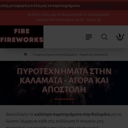
ϊκή μεταφορά για όλα μας τα πυροτεχνήματα.
[ Δείτε τη διαδικασία ]
⚠️ Από 5 έως και 16 Αυγούστου το τηλεφωνικό
κέντρο θα λειτουργεί 9:00 - 14:00 ⚠️
Πυροτεχνήματα στην Καλαμάτα - Αγορά και Αποστολή
ΠΥΡΟΤΕΧΝΉΜΑΤΑ ΣΤΗΝ
ΚΑΛΑΜΆΤΑ - ΑΓΟΡΆ ΚΑΙ
ΑΠΟΣΤΟΛΉ
Ανακαλύψτε τα
καλύτερα πυροτεχνήματα στην
Καλαμάτα
για να
δώσετε λάμψη σε κάθε σας εκδήλωση! Η εταιρεία μας