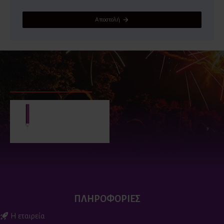
Αποστολή
ΕΙΔΑΤΕ ΠΡΟΣΦΑΤΑ
ΕΙΔΑΝ ΟΙ ΠΕΡΙΣΣΟΤΕΡΟΙ
Φούξια πυρσοί για
τούρτα (2 τεμ)
2.90€
ΠΛΗΡΟΦΟΡΙΕΣ
Η εταιρεία