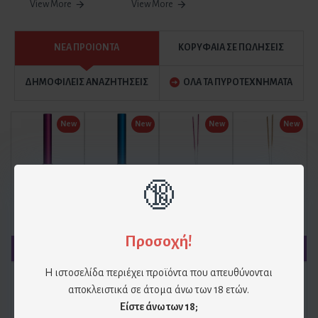
View More
View More
ΝΕΑ ΠΡΟΙΟΝΤΑ
ΚΟΡΥΦΑΙΑ ΣΕ ΠΩΛΗΣΕΙΣ
ΔΗΜΟΦΙΛΕΙΣ ΑΝΑΖΗΤΗΣΕΙΣ
ΟΛΑ ΤΑ ΠΥΡΟΤΕΧΝΗΜΑΤΑ
New
New
New
New
🔞
Φούξια πυρσοί για τούρτα (2 τεμ)
Πυρσοί Τούρτας Μπλε (2 Τεμ)
Στικάκια Sparkles 18cm – Ροζ Glitter (10 Τεμ)
Στικάκια Sparkles 18cm – Χρυσό Glitter (10 τεμ)
2.90€
3.20€
1.90€
1.90€
Προσοχή!
Η ιστοσελίδα περιέχει προϊόντα που απευθύνονται
New
New
New
New
αποκλειστικά σε άτομα άνω των 18 ετών.
Είστε άνω των 18;