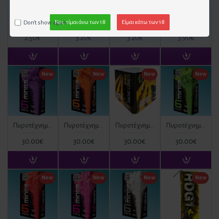
Σετ Πυρσός και Βάση για μπουκάλι
Χρυσός Πυρσός Τούρτας (2 τεμ)
Πυρσοί Τούρτας Rosegold (2 Τεμ)
Πυρσοί Τούρτας Μαύροι (3 Τεμ)
Don't show again.
Ναι, είμαι άνω των 18
Είμαι κάτω των 18
2.50€
3.20€
3.20€
3.90€
New
New
New
New
Πυροτέχνημα Ημέρας Μωβ 6 βολών (mines) TD6V ΚΑΤ. T1
Πυροτέχνημα Ημέρας Πορτοκαλί 6 βολών (mines) TD6O ΚΑΤ. T1
Πυροτέχνημα Ημέρας Κίτρινο TD6Y 6 βολών ΚΑΤ. T1
Πυροτέχνημα Ημέρας Πράσινο 6 βολών (mines) TD6G ΚΑΤ. T1
30.00€
30.00€
30.00€
30.00€
New
New
New
New