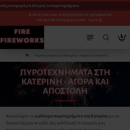
ή μεταφορά για όλα μας τα πυροτεχνήματα.
[ Δείτε τη διαδικασία ]
⚠️ Από 5 έως και 16 Αυγούστου το τηλεφωνικό
κέντρο θα λειτουργεί 9:00 - 14:00 ⚠️
Πυροτεχνήματα στη Κατερίνη - Αγορά και Αποστολή
ΠΥΡΟΤΕΧΝΉΜΑΤΑ ΣΤΗ
ΚΑΤΕΡΊΝΗ - ΑΓΟΡΆ ΚΑΙ
ΑΠΟΣΤΟΛΉ
Ανακαλύψτε τα
καλύτερα πυροτεχνήματα
στη Κατερίνη
για να
δώσετε λάμψη σε κάθε σας εκδήλωση! Η εταιρεία μας