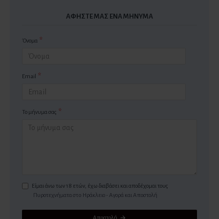
ΑΦΉΣΤΕ ΜΑΣ ΈΝΑ ΜΉΝΥΜΑ
Όνομα
Email
Το μήνυμα σας
Είμαι άνω των 18 ετών, έχω διαβάσει και αποδέχομαι τους
Πυροτεχνήματα στo Ηράκλειο - Αγορά και Αποστολή
Αποστολή