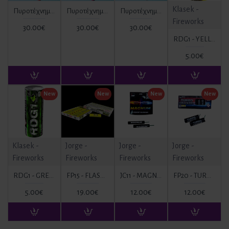
Klasek -
Πυροτέχνημα Ημέρας Κόκκινο 6 βολών (mines) TD6R ΚΑΤ. T1
Πυροτέχνημα Ημέρας Ροζ 6 βολών (mines) TD6P ΚΑΤ. T1
Πυροτέχνημα Ημέρας Λευκό 6 βολών (mines) TD6W ΚΑΤ. T1
Fireworks
30.00€
30.00€
30.00€
RDG1 - YELLOW ΚΑΠΝΟΓΟΝΟ ΚΙΤΡΙΝΟ
5.00€
New
New
New
New
Klasek -
Jorge -
Jorge -
Jorge -
Fireworks
Fireworks
Fireworks
Fireworks
RDG1 - GREEN ΚΑΠΝΟΓΟΝΟ ΠΡΑΣΙΝΟ
FP15 - FLASH BANGERS WITH FUSE
JC11 - MAGNUM
FP20 - TURBO CRACKERS
5.00€
19.00€
12.00€
12.00€