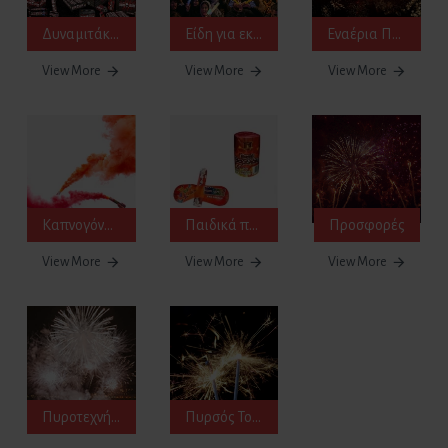
Δυναμιτάκια κρότου flash-banger
Είδη για εκδηλώσεις
Εναέρια Πυροτεχνήματα
View More
View More
View More
Καπνογόνα & Βεγγαλικά
Παιδικά πυροτεχνήματα - Δυναμιτάκια
Προσφορές
View More
View More
View More
Πυροτεχνήματα Γάμου
Πυρσός Τούρτας - Sparklers