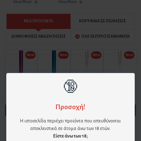
View More
View More
ΝΕΑ ΠΡΟΙΟΝΤΑ
ΚΟΡΥΦΑΙΑ ΣΕ ΠΩΛΗΣΕΙΣ
ΔΗΜΟΦΙΛΕΙΣ ΑΝΑΖΗΤΗΣΕΙΣ
ΟΛΑ ΤΑ ΠΥΡΟΤΕΧΝΗΜΑΤΑ
New
New
New
New
🔞
Φούξια πυρσοί για τούρτα (2 τεμ)
Πυρσοί Τούρτας Μπλε (2 Τεμ)
Στικάκια Sparkles 18cm – Ροζ Glitter (10 Τεμ)
Στικάκια Sparkles 18cm – Χρυσό Glitter (10 τεμ)
2.90€
3.20€
1.90€
1.90€
Προσοχή!
Η ιστοσελίδα περιέχει προϊόντα που απευθύνονται
New
New
New
New
αποκλειστικά σε άτομα άνω των 18 ετών.
Είστε άνω των 18;