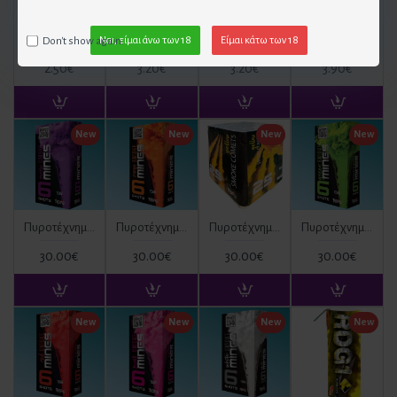
Σετ Πυρσός και Βάση για μπουκάλι
Χρυσός Πυρσός Τούρτας (2 τεμ)
Πυρσοί Τούρτας Rosegold (2 Τεμ)
Πυρσοί Τούρτας Μαύροι (3 Τεμ)
Don't show again.
Ναι, είμαι άνω των 18
Είμαι κάτω των 18
2.50€
3.20€
3.20€
3.90€
New
New
New
New
Πυροτέχνημα Ημέρας Μωβ 6 βολών (mines) TD6V ΚΑΤ. T1
Πυροτέχνημα Ημέρας Πορτοκαλί 6 βολών (mines) TD6O ΚΑΤ. T1
Πυροτέχνημα Ημέρας Κίτρινο TD6Y 6 βολών ΚΑΤ. T1
Πυροτέχνημα Ημέρας Πράσινο 6 βολών (mines) TD6G ΚΑΤ. T1
30.00€
30.00€
30.00€
30.00€
New
New
New
New