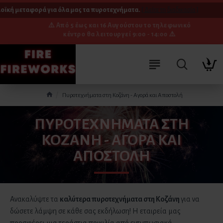
κή μεταφορά για όλα μας τα πυροτεχνήματα.
[ Δείτε τη διαδικασία ]
⚠️ Από 5 έως και 16 Αυγούστου το τηλεφωνικό
κέντρο θα λειτουργεί 9:00 - 14:00 ⚠️
Πυροτεχνήματα στη Κοζάνη - Αγορά και Αποστολή
ΠΥΡΟΤΕΧΝΉΜΑΤΑ ΣΤΗ
ΚΟΖΆΝΗ - ΑΓΟΡΆ ΚΑΙ
ΑΠΟΣΤΟΛΉ
Ανακαλύψτε τα
καλύτερα πυροτεχνήματα
στη Κοζάνη
για να
δώσετε λάμψη σε κάθε σας εκδήλωση! Η εταιρεία μας