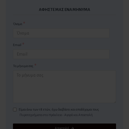
ΑΦΉΣΤΕ ΜΑΣ ΈΝΑ ΜΉΝΥΜΑ
Όνομα
Email
Το μήνυμα σας
Είμαι άνω των 18 ετών, έχω διαβάσει και αποδέχομαι τους
Πυροτεχνήματα στo Ηράκλειο - Αγορά και Αποστολή
Αποστολή