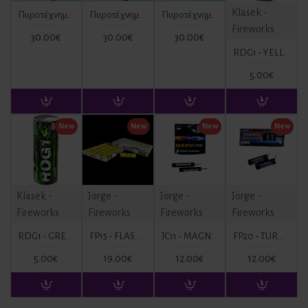
Klasek -
Πυροτέχνημα Ημέρας Κόκκινο 6 βολών (mines) TD6R ΚΑΤ. T1
Πυροτέχνημα Ημέρας Ροζ 6 βολών (mines) TD6P ΚΑΤ. T1
Πυροτέχνημα Ημέρας Λευκό 6 βολών (mines) TD6W ΚΑΤ. T1
Fireworks
30.00€
30.00€
30.00€
RDG1 - YELLOW ΚΑΠΝΟΓΟΝΟ ΚΙΤΡΙΝΟ
5.00€
New
New
New
New
Klasek -
Jorge -
Jorge -
Jorge -
Fireworks
Fireworks
Fireworks
Fireworks
RDG1 - GREEN ΚΑΠΝΟΓΟΝΟ ΠΡΑΣΙΝΟ
FP15 - FLASH BANGERS WITH FUSE
JC11 - MAGNUM
FP20 - TURBO CRACKERS
5.00€
19.00€
12.00€
12.00€