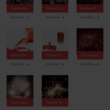
Δυναμιτάκια κρότου flash-banger
Είδη για εκδηλώσεις
Εναέρια Πυροτεχνήματα
View More
View More
View More
Καπνογόνα & Βεγγαλικά
Παιδικά πυροτεχνήματα - Δυναμιτάκια
Προσφορές
View More
View More
View More
Πυροτεχνήματα Γάμου
Πυρσός Τούρτας - Sparklers