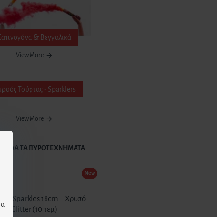
Καπνογόνα & Βεγγαλικά
View More
ρσός Τούρτας - Sparklers
View More
ΟΛΑ ΤΑ ΠΥΡΟΤΕΧΝΗΜΑΤΑ
New
άκια Sparkles 18cm – Χρυσό
μα
Glitter (10 τεμ)