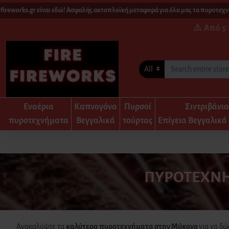
orks.gr είναι εδώ! Ασφαλής ακτοπλοϊκή μεταφορά για όλα μας τα πυροτεχνήματα.
⚠️ Από 5
All
Εναέρια
Καπνογόνα
Πυρσοί
Σιντριβάνι
πυροτεχνήματα
Βεγγαλικά
τούρτας
Επίγεια Βεγγαλικά 
ΠΥΡΟΤΕΧΝΉ
Ανακαλύψτε τα
καλύτερα πυροτεχνήματα
στην Μύκονο
για να δ