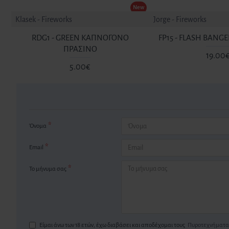
New
Klasek - Fireworks
Jorge - Fireworks
RDG1 - GREEN ΚΑΠΝΟΓΟΝΟ
FP15 - FLASH BANG
ΠΡΑΣΙΝΟ
19.00
5.00€
Όνομα
Email
Το μήνυμα σας
Είμαι άνω των 18 ετών, έχω διαβάσει και αποδέχομαι τους