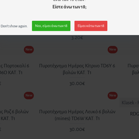
1.90€
Είστε άνω των 18;
New
New
Don't show again.
Ναι, είμαι άνω των 18
Είμαι κάτω των 18
ρτας (2 τεμ)
Πυρσοί Τούρτας Rosegold (2 Τεμ)
Πυρσ
3.20€
New
New
ς Πορτοκαλί 6
Πυροτέχνημα Ημέρας Κίτρινο TD6Y 6
Πυρο
D6O ΚΑΤ. T1
βολών ΚΑΤ. T1
βολ
€
30.00€
New
New
Klasek - 
ς Ροζ 6 βολών
Πυροτέχνημα Ημέρας Λευκό 6 βολών
RDG
ΚΑΤ. T1
(mines) TD6W ΚΑΤ. T1
€
30.00€