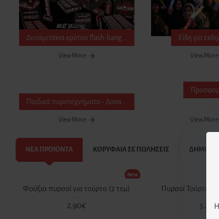
Δυναμιτάκια κρότου flash-banger
Είδη για εκδ
View More
View More
Προσφορ
Παιδικά πυροτεχνήματα - Δυναμιτάκια
View More
View More
ΝΕΑ ΠΡΟΙΟΝΤΑ
ΚΟΡΥΦΑΙΑ ΣΕ ΠΩΛΗΣΕΙΣ
ΔΗΜΟΦΙΛ
New
Φούξια πυρσοί για τούρτα (2 τεμ)
Πυρσοί Τούρτας Μ
2.90€
3.20€
Η