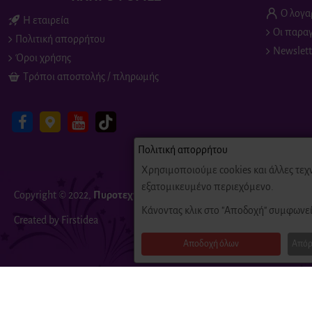
Ο λογα
Η εταιρεία
Οι παραγ
Πολιτική απορρήτου
Newslett
Όροι χρήσης
Τρόποι αποστολής / πληρωμής
Πολιτική απορρήτου
Χρησιμοποιούμε cookies και άλλες τεχ
εξατομικευμένο περιεχόμενο.
Copyright © 2022,
Πυροτεχνήματα
Fire-Fireworks, All Rights Reserv
Κάνοντας κλικ στο "Αποδοχή" συμφωνεί
Created by Firstidea
Αποδοχή όλων
Απόρ