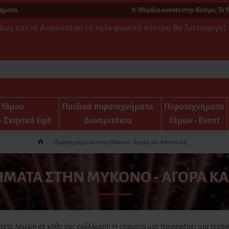
[ Δείτε τη διαδικασία ]
✨ Μεγάλα events στην Κύπρο; Το fire-fir
 έως και 16 Αυγούστου το τηλεφωνικό κέντρο θα λειτουργεί 9
α Γάμου
Παιδικά πυροτεχνήματα
Πυροτεχνήματα
- Σκηνικά Εφέ
Δυναμιτάκια
Γάμων - Event
Πυροτεχνήματα στην Μύκονο - Αγορά και Αποστολή
ΜΑΤΑ ΣΤΗΝ ΜΎΚΟΝΟ - ΑΓΟΡΆ ΚΑ
ώσετε λάμψη σε κάθε σας εκδήλωση! Η εταιρεία μας προσφέρει μια τερά