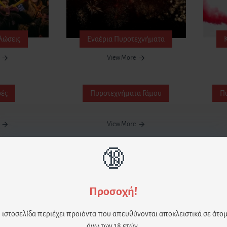
ηλώσεις
Εναέρια Πυροτεχνήματα
View More
ές
Πυροτεχνήματα Γάμου
Πυ
View More
🔞
ΕΙΣ ΑΝΑΖΗΤΗΣΕΙΣ
New
New
Προσοχή!
πλε (2 Τεμ)
Στικάκια Sparkles 18cm – Ροζ Glitter
Στικ
 ιστοσελίδα περιέχει προϊόντα που απευθύνονται αποκλειστικά σε άτο
(10 Τεμ)
άνω των 18 ετών.