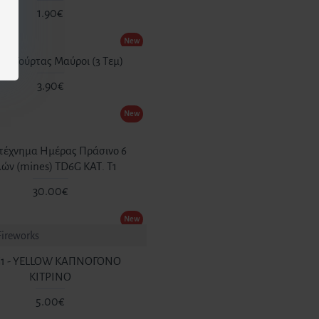
1.90€
New
οί Τούρτας Μαύροι (3 Τεμ)
3.90€
New
τέχνημα Ημέρας Πράσινο 6
ών (mines) TD6G ΚΑΤ. T1
30.00€
New
Fireworks
1 - YELLOW ΚΑΠΝΟΓΟΝΟ
ΚΙΤΡΙΝΟ
5.00€