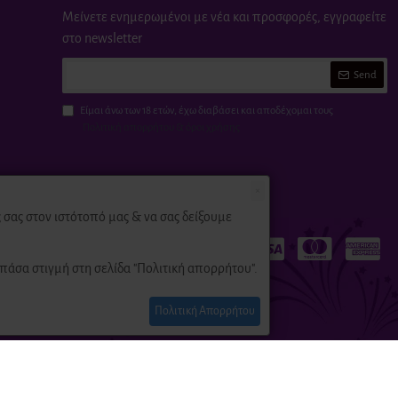
Μείνετε ενημερωμένοι με νέα και προσφορές, εγγραφείτε
στο newsletter
Send
Είμαι άνω των 18 ετών, έχω διαβάσει και αποδέχομαι τους
Πολιτική απορρήτου & όροι χρήσης
×
σας στον ιστότοπό μας & να σας δείξουμε
πάσα στιγμή στη σελίδα "Πολιτική απορρήτου".
Πολιτική Απορρήτου