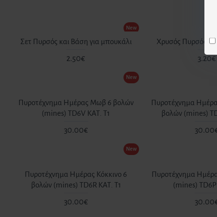
New
Σετ Πυρσός και Βάση για μπουκάλι
Χρυσός Πυρσός Τού
2.50€
3.20€
New
Πυροτέχνημα Ημέρας Μωβ 6 βολών
Πυροτέχνημα Ημέρα
(mines) TD6V ΚΑΤ. T1
βολών (mines) T
30.00€
30.00
New
Πυροτέχνημα Ημέρας Κόκκινο 6
Πυροτέχνημα Ημέρα
βολών (mines) TD6R ΚΑΤ. T1
(mines) TD6P 
30.00€
30.00