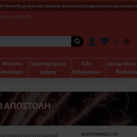
eworks.gr είναι εδώ! Ασφαλής ακτοπλοϊκή μεταφορά για όλα μας τα πυροτεχνήμα
:00 - 14:00 ⚠️
Ρουκέτες
Πυροτεχνήματα
Είδη
Δυναμιτάκια
Μασούρια
ημέρας
Εκδηλώσεων
flash-ba
Ι ΑΠΟΣΤΟΛΉ
ΦΩΤΟΓΡΑΦΊΕΣ ΤΟΥ
στια ποικιλία από εντυπωσιακά