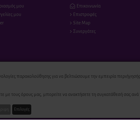
ριασμός μου
Επικοινωνία
γελίες μου
Επιστροφές
er
Site Map
Συνεργάτες
νολογίες παρακολούθησης για να βελτιώσουμε την εμπειρία περιήγησής 
ed
τε με τους όρους μας, μπορείτε να ανακτήσετε τη συγκατάθεσή σας ανά 
ριψη
Επιλογές