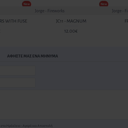
New
New
Jorge - Fireworks
Jorge - F
ERS WITH FUSE
JC11 - MAGNUM
F
€
12.00€
ΑΦΉΣΤΕ ΜΑΣ ΈΝΑ ΜΉΝΥΜΑ
Πυροτεχνήματα στo Ηράκλειο - Αγορά και Αποστολή