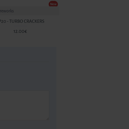
New
ireworks
P20 - TURBO CRACKERS
12.00€