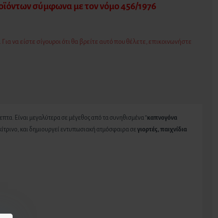
ροϊόντων σύμφωνα με τον νόμο 456/1976
 Για να είστε σίγουροι ότι θα βρείτε αυτό που θέλετε, επικοινωνήστε
τα. Είναι μεγαλύτερα σε μέγεθος από τα συνηθισμένα "
καπνογόνα
 κίτρινο, και δημιουργεί εντυπωσιακή ατμόσφαιρα σε
γιορτές, παιχνίδια