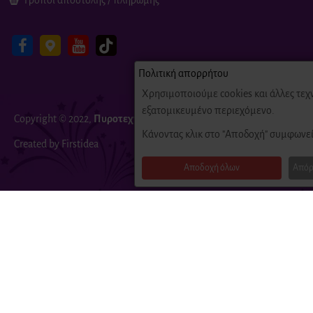
Τρόποι αποστολής / πληρωμής
Πολιτική απορρήτου
Χρησιμοποιούμε cookies και άλλες τεχ
εξατομικευμένο περιεχόμενο.
Copyright © 2022,
Πυροτεχνήματα
Fire-Fireworks, All Rights Reserv
Κάνοντας κλικ στο "Αποδοχή" συμφωνεί
Created by Firstidea
Αποδοχή όλων
Απόρ