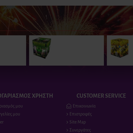
Ι ΠΕΡΙΣΣΟΤΕΡΟΙ
τέχνημα -
Πυροτεχνήματα 16 βολών
Crackling (8
Hnusak
17.00€
ΟΓΑΡΙΑΣΜΟΣ ΧΡΗΣΤΗ
CUSTOMER SERVICE
ριασμός μου
Επικοινωνία
γελίες μου
Επιστροφές
er
Site Map
Συνεργάτες