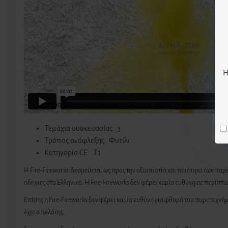
Η
Τεμάχια συσκευασίας 3
Τρόπος ανάφλεξης Φυτίλι
Κατηγορία CE T1
H Fire-Fireworks δεσμεύεται ως προς την αξιοπιστία και ποιότητα των π
οδηγίες στα Ελληνικά. Η Fire-Fireworks δεν φέρει καμία ευθύνη σε περίπ
Επίσης η Fire-Fireworks δεν φέρει καμία ευθύνη για φθορά του πυροτεχν
έχει ο πελάτης.