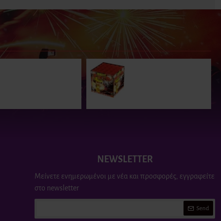
Πυροτεχνήματα 16 βολών
Πυροτεχνήματα 25 βολών
Mosquito
Strelmistr
16.50€
29.00€
NEWSLETTER
Μείνετε ενημερωμένοι με νέα και προσφορές, εγγραφείτε
στο newsletter
Send