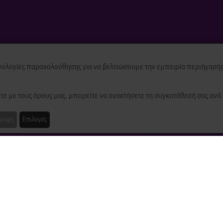
νολογίες παρακολούθησης για να βελτιώσουμε την εμπειρία περιήγησής 
ed
τε με τους όρους μας, μπορείτε να ανακτήσετε τη συγκατάθεσή σας ανά 
ριψη
Επιλογές