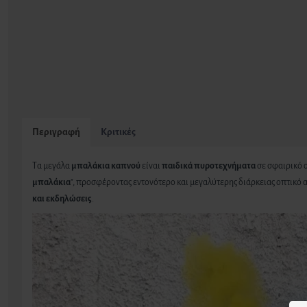
Περιγραφή
Κριτικές
Tα μεγάλα
μπαλάκια καπνού
είναι
παιδικά πυροτεχνήματα
σε σφαιρικό 
μπαλάκια
", προσφέροντας εντονότερο και μεγαλύτερης διάρκειας οπτικό 
και εκδηλώσεις
.