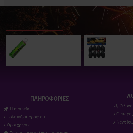
ΠΑΡΟΜΟΙΑ ΠΡΟΪΟΝΤΑ
ΕΙΔΑΤΕ ΠΡΟΣΦΑΤΑ
ΕΙΔΑΝ Ο
Καπνογόνο Με Περόνη
Παιδικό Πυρο
Πράσινο
Χειροβομβίδα 
τεμάχια)
9.90€
9.00€
Λ
ΠΛΗΡΟΦΟΡΙΕΣ
Ο λογα
Η εταιρεία
Οι παραγ
Πολιτική απορρήτου
Newslett
Όροι χρήσης