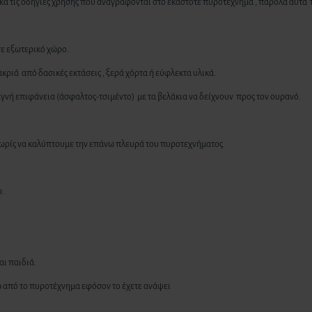
 τις οδηγίες χρήσης που αναγράφονται στο εκάστοτε πυροτέχνημα , παρόλα αυτά π
σε εξωτερικό χώρο.
ριά από δασικές εκτάσεις , ξερά χόρτα ή εύφλεκτα υλικά.
γνή επιφάνεια (άσφαλτος-τσιμέντο) με τα βελάκια να δείχνουν προς τον ουρανό.
 χωρίς να καλύπτουμε την επάνω πλευρά του πυροτεχνήματος.
ρ.
αι παιδιά.
νω από το πυροτέχνημα εφόσον το έχετε ανάψει