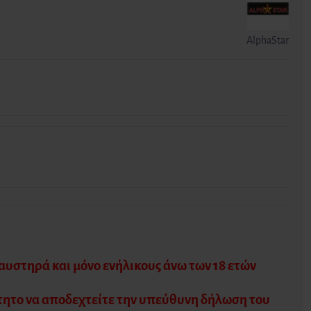
AlphaStar
υστηρά και μόνο ενήλικους άνω των 18 ετών
τητο να αποδεχτείτε την υπεύθυνη δήλωση του