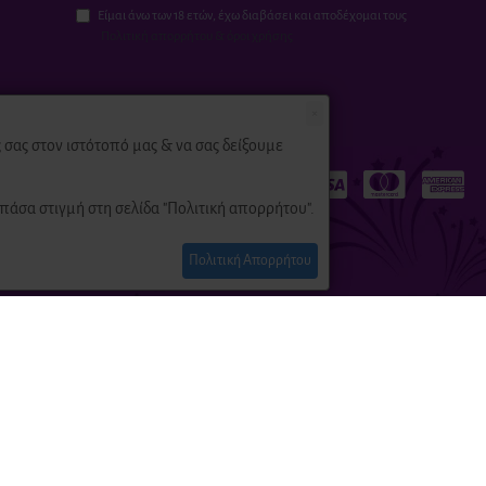
Είμαι άνω των 18 ετών, έχω διαβάσει και αποδέχομαι τους
Πολιτική απορρήτου & όροι χρήσης
×
σας στον ιστότοπό μας & να σας δείξουμε
πάσα στιγμή στη σελίδα "Πολιτική απορρήτου".
Πολιτική Απορρήτου