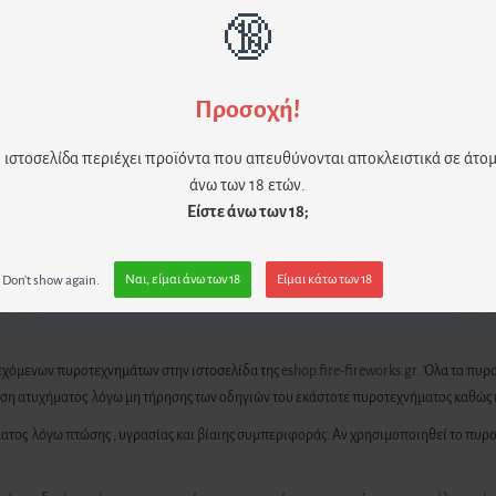
🔞
Προσοχή!
 ιστοσελίδα περιέχει προϊόντα που απευθύνονται αποκλειστικά σε άτο
άνω των 18 ετών.
Είστε άνω των 18;
Don't show again.
Ναι, είμαι άνω των 18
Είμαι κάτω των 18
αρεχόμενων πυροτεχνημάτων στην ιστοσελίδα της
eshop.fire-fireworks.gr
. Όλα τα πυρ
τωση ατυχήματος λόγω μη τήρησης των οδηγιών του εκάστοτε πυροτεχνήματος καθώς 
ήματος λόγω πτώσης , υγρασίας και βίαιης συμπεριφοράς. Αν χρησιμοποιηθεί το π