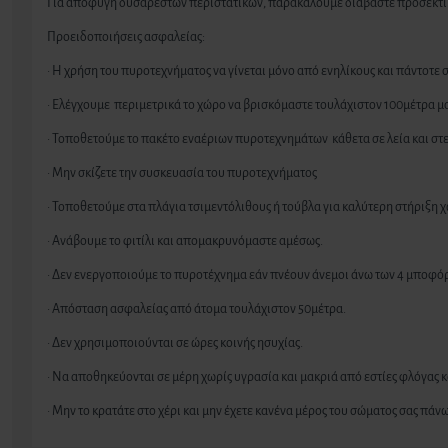
Για αποφυγή δυσάρεστων περιστατικών, παρακαλούμε διαβάστε προσεκτικά
Προειδοποιήσεις ασφαλείας:
· Η χρήση του πυροτεχνήματος να γίνεται μόνο από ενηλίκους και πάντοτε 
· Ελέγχουμε περιμετρικά το χώρο να βρισκόμαστε τουλάχιστον 100μέτρα μακ
· Τοποθετούμε το πακέτο εναέριων πυροτεχνημάτων κάθετα σε λεία και στε
· Μην σκίζετε την συσκευασία του πυροτεχνήματος
· Τοποθετούμε στα πλάγια τσιμεντόλιθους ή τούβλα για καλύτερη στήριξη
· Ανάβουμε το φιτίλι και απομακρυνόμαστε αμέσως.
· Δεν ενεργοποιούμε το πυροτέχνημα εάν πνέουν άνεμοι άνω των 4 μποφό
· Απόσταση ασφαλείας από άτομα τουλάχιστον 50μέτρα.
· Δεν χρησιμοποιούνται σε ώρες κοινής ησυχίας.
· Να αποθηκεύονται σε μέρη χωρίς υγρασία και μακριά από εστίες φλόγας κ
· Μην το κρατάτε στο χέρι και μην έχετε κανένα μέρος του σώματος σας πά