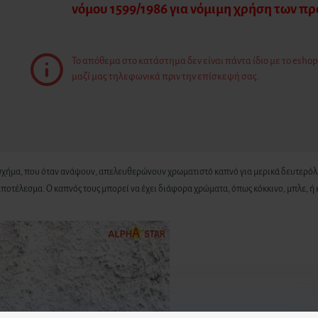
νόμου 1599/1986 για νόμιμη χρήση των π
Το απόθεμα στο κατάστημα δεν είναι πάντα ίδιο με το eshop.
μαζί μας τηλεφωνικά πριν την επίσκεψή σας.
σχήμα, που όταν ανάψουν, απελευθερώνουν χρωματιστό καπνό για μερικά δευτερόλεπ
αποτέλεσμα. Ο καπνός τους μπορεί να έχει διάφορα χρώματα, όπως κόκκινο, μπλε, ή