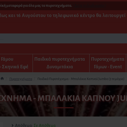
εταφορά για όλα μας τα πυροτεχνήματα.
[ Δείτε τη διαδικασία ]
✨ 
 έως και 16 Αυγούστου το τηλεφωνικό κέντρο θα λειτουργεί 9
α Γάμου
Παιδικά πυροτεχνήματα
Πυροτεχνήματα
- Σκηνικά Εφέ
Δυναμιτάκια
Γάμων - Event
Πυροτεχνήματα
Παιδικό Πυροτέχνημα - Μπαλάκια Καπνού Jumbo (3 τεμάχια)
ΈΧΝΗΜΑ - ΜΠΑΛΆΚΙΑ ΚΑΠΝΟΎ JUM
Απόθεμα:
Σε Απόθεμα