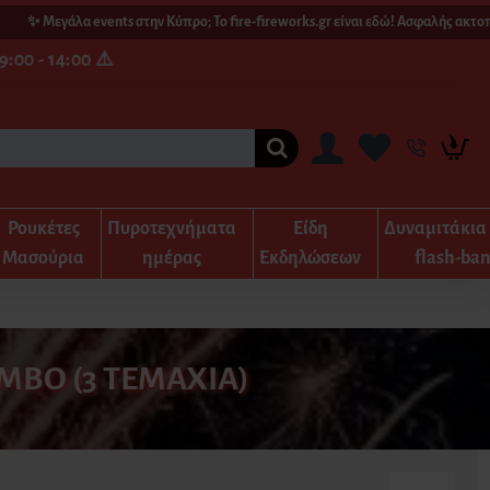
Μεγάλα events στην Κύπρο; Το fire-fireworks.gr είναι εδώ! Ασφαλής ακτοπλοϊκ
:00 - 14:00 ⚠️
Ρουκέτες
Πυροτεχνήματα
Είδη
Δυναμιτάκια
Μασούρια
ημέρας
Εκδηλώσεων
flash-ba
BO (3 ΤΕΜΆΧΙΑ)