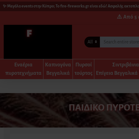
άλα events στην Κύπρο; Το fire-fireworks.gr είναι εδώ! Ασφαλής ακτοπλοϊκή μ
⚠️ Από 5
All
Εναέρια
Καπνογόνα
Πυρσοί
Σιντριβάνι
πυροτεχνήματα
Βεγγαλικά
τούρτας
Επίγεια Βεγγαλικά 
ΠΑΙΔΙΚΌ ΠΥΡΟΤ