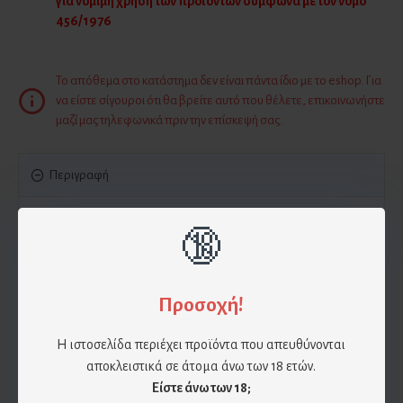
για νόμιμη χρήση των προϊόντων σύμφωνα με τον νόμο
456/1976
Το απόθεμα στο κατάστημα δεν είναι πάντα ίδιο με το eshop. Για
να είστε σίγουροι ότι θα βρείτε αυτό που θέλετε, επικοινωνήστε
μαζί μας τηλεφωνικά πριν την επίσκεψή σας.
Περιγραφή
🔞
Προσοχή!
Η ιστοσελίδα περιέχει προϊόντα που απευθύνονται
αποκλειστικά σε άτομα άνω των 18 ετών.
Είστε άνω των 18;