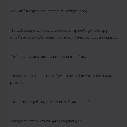
· Μην σκίζετε την συσκευασία του πυροτεχνήματος
· Τοποθετούμε στα πλάγια τσιμεντόλιθους ή τούβλα για καλύτερη
στήριξη χωρίς να καλύπτουμε την επάνω πλευρά του πυροτεχνήματος.
· Ανάβουμε το φιτίλι και απομακρυνόμαστε αμέσως.
· Δεν ενεργοποιούμε το πυροτέχνημα εάν πνέουν άνεμοι άνω των 4
μποφόρ.
· Απόσταση ασφαλείας από άτομα τουλάχιστον 50μέτρα.
· Δεν χρησιμοποιούνται σε ώρες κοινής ησυχίας.