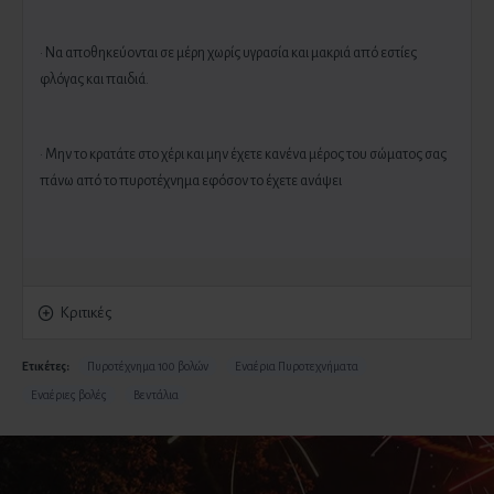
· Να αποθηκεύονται σε μέρη χωρίς υγρασία και μακριά από εστίες
φλόγας και παιδιά.
· Μην το κρατάτε στο χέρι και μην έχετε κανένα μέρος του σώματος σας
πάνω από το πυροτέχνημα εφόσον το έχετε ανάψει
Κριτικές
Ετικέτες:
Πυροτέχνημα 100 βολών
Εναέρια Πυροτεχνήματα
Εναέριες βολές
Βεντάλια