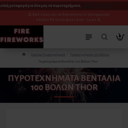
ϊκή μεταφορά για όλα μας τα πυροτεχνήματα.
[ Δείτε τη διαδικασία ]
⚠️ Από 5 έως και 16 Αυγούστου το τηλεφωνικό
κέντρο θα λειτουργεί 9:00 - 14:00 ⚠️
Εναέρια Πυροτεχνήματα
Πυροτεχνήματα 100 βολών
Πυροτεχνήματα Bεντάλια 100 βολών Thor
ΠΥΡΟΤΕΧΝΉΜΑΤΑ BΕΝΤΆΛΙΑ
100 ΒΟΛΏΝ THOR