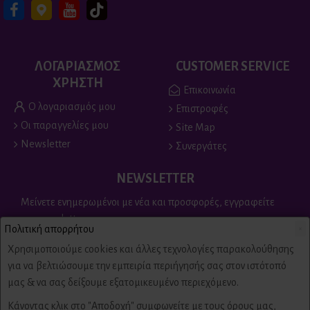
ΛΟΓΑΡΙΑΣΜΟΣ
CUSTOMER SERVICE
ΧΡΗΣΤΗ
Επικοινωνία
Ο λογαριασμός μου
Επιστροφές
Οι παραγγελίες μου
Site Map
Newsletter
Συνεργάτες
NEWSLETTER
Μείνετε ενημερωμένοι με νέα και προσφορές, εγγραφείτε
στο newsletter
Πολιτική απορρήτου
×
Send
Χρησιμοποιούμε cookies και άλλες τεχνολογίες παρακολούθησης
για να βελτιώσουμε την εμπειρία περιήγησής σας στον ιστότοπό
Είμαι άνω των 18 ετών, έχω διαβάσει και αποδέχομαι τους
μας & να σας δείξουμε εξατομικευμένο περιεχόμενο.
Πολιτική απορρήτου & όροι χρήσης
Κάνοντας κλικ στο "Αποδοχή" συμφωνείτε με τους όρους μας,