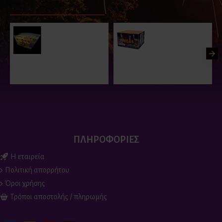
ΠΑΡΟΜΟΙΑ ΠΡΟΪΟΝΤΑ
ΕΙΔΑΤΕ ΠΡΟΣΦΑΤΑ
ΕΙΔΑΝ Ο
Εναέριο
Εναέριο
Πυροτέχνημα -
Πυροτέχνημα VEGAS
MARCO POLO 100
100 Βολές
Βολές
130.00€
120.00€
ΠΛΗΡΟΦΟΡΙΕΣ
Η εταιρεία
Πολιτική απορρήτου
Όροι χρήσης
Τρόποι αποστολής / πληρωμής