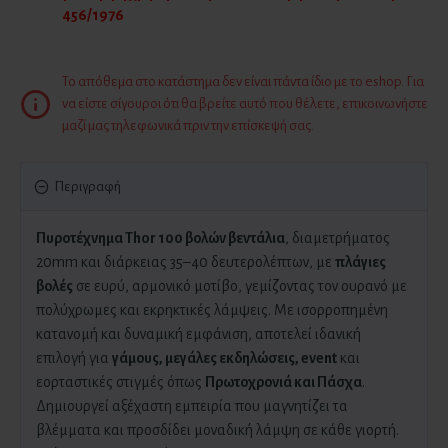
456/1976
Το απόθεμα στο κατάστημα δεν είναι πάντα ίδιο με το eshop. Για
να είστε σίγουροι ότι θα βρείτε αυτό που θέλετε, επικοινωνήστε
μαζί μας τηλεφωνικά πριν την επίσκεψή σας.
Περιγραφή
Πυροτέχνημα Thor 100 βολών βεντάλια
, διαμετρήματος
20mm και διάρκειας 35–40 δευτερολέπτων, με
πλάγιες
βολές
σε ευρύ, αρμονικό μοτίβο, γεμίζοντας τον ουρανό με
πολύχρωμες και εκρηκτικές λάμψεις. Με ισορροπημένη
κατανομή και δυναμική εμφάνιση, αποτελεί ιδανική
επιλογή για
γάμους, μεγάλες εκδηλώσεις, event
και
εορταστικές στιγμές όπως
Πρωτοχρονιά και Πάσχα
.
Δημιουργεί αξέχαστη εμπειρία που μαγνητίζει τα
βλέμματα και προσδίδει μοναδική λάμψη σε κάθε γιορτή.