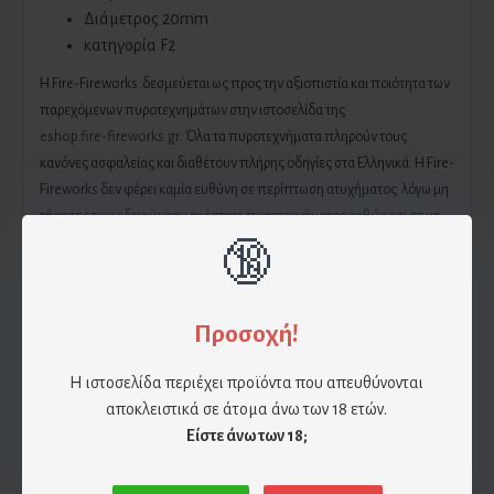
Διάμετρος 20mm
κατηγορία F2
H Fire-Fireworks δεσμεύεται ως προς την αξιοπιστία και ποιότητα των
παρεχόμενων πυροτεχνημάτων στην ιστοσελίδα της
eshop.fire-fireworks.gr
. Όλα τα πυροτεχνήματα πληρούν τους
κανόνες ασφαλείας και διαθέτουν πλήρης οδηγίες στα Ελληνικά. Η Fire-
Fireworks δεν φέρει καμία ευθύνη σε περίπτωση ατυχήματος λόγω μη
τήρησης των οδηγιών του εκάστοτε πυροτεχνήματος καθώς και σε μη
τήρηση των κανόνων ασφαλείας.
🔞
Επίσης η Fire-Fireworks δεν φέρει καμία ευθύνη για φθορά του
Προσοχή!
πυροτεχνήματος λόγω πτώσης , υγρασίας και βίαιης συμπεριφοράς. Αν
χρησιμοποιηθεί το πυροτέχνημα υπό συνθήκες οι οποίες
Η ιστοσελίδα περιέχει προϊόντα που απευθύνονται
αναφέρθηκαν παραπάνω τότε την ευθύνη έχει ο πελάτης.
αποκλειστικά σε άτομα άνω των 18 ετών.
Είστε άνω των 18;
Για αποφυγή δυσάρεστων περιστατικών, παρακαλούμε διαβάστε