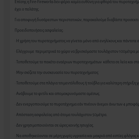
Επίσης η Fire-Fireworks δεν φέρει καμία ευθύνη για φθορά του πυροτεχν
έχει ο πελάτης.
Για αποφυγή δυσάρεστων περιστατικών, παρακαλούμε διαβάστε προσεκτικά
Προειδοποιήσεις ασφαλείας:
· Η χρήση του πυροτεχνήματος να γίνεται μόνο από ενηλίκους και πάντοτε 
· Ελέγχουμε περιμετρικά το χώρο να βρισκόμαστε τουλάχιστον 100μέτρα μακ
· Τοποθετούμε το πακέτο εναέριων πυροτεχνημάτων κάθετα σε λεία και στε
· Μην σκίζετε την συσκευασία του πυροτεχνήματος
· Τοποθετούμε στα πλάγια τσιμεντόλιθους ή τούβλα για καλύτερη στήριξη
· Ανάβουμε το φιτίλι και απομακρυνόμαστε αμέσως.
· Δεν ενεργοποιούμε το πυροτέχνημα εάν πνέουν άνεμοι άνω των 4 μποφό
· Απόσταση ασφαλείας από άτομα τουλάχιστον 50μέτρα.
· Δεν χρησιμοποιούνται σε ώρες κοινής ησυχίας.
· Να αποθηκεύονται σε μέρη χωρίς υγρασία και μακριά από εστίες φλόγας κ