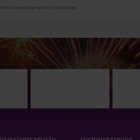
νω από το πυροτέχνημα εφόσον το έχετε ανάψει.
Ι ΠΕΡΙΣΣΟΤΕΡΟΙ
τα 25 βολών
Πυροτεχνήματα 25 βολών
WITCH HUNT
32.00€