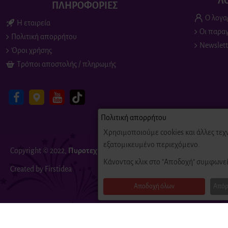
Λ
ΠΛΗΡΟΦΟΡΙΕΣ
Ο λογα
Η εταιρεία
Οι παραγ
Πολιτική απορρήτου
Newslett
Όροι χρήσης
Τρόποι αποστολής / πληρωμής
Πολιτική απορρήτου
Χρησιμοποιούμε cookies και άλλες τεχ
εξατομικευμένο περιεχόμενο.
Copyright © 2022,
Πυροτεχνήματα
Fire-Fireworks, All Rights Reserv
Κάνοντας κλικ στο "Αποδοχή" συμφωνεί
Created by Firstidea
Αποδοχή όλων
Απόρ