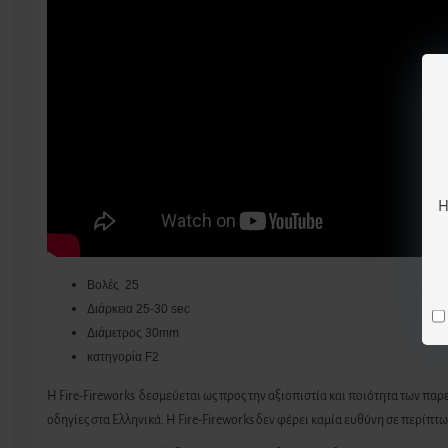
Η
Βολές 25
Διάρκεια 25-30 sec
Διάμετρος 30mm
κατηγορία F2
H Fire-Fireworks δεσμεύεται ως προς την αξιοπιστία και ποιότητα των π
οδηγίες στα Ελληνικά. Η Fire-Fireworks δεν φέρει καμία ευθύνη σε περίπ