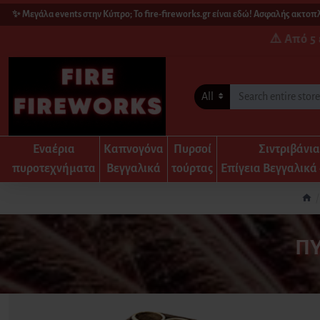
Μεγάλα events στην Κύπρο; Το fire-fireworks.gr είναι εδώ! Ασφαλής ακτοπλοϊκή
⚠️ Από 5 
All
Εναέρια
Καπνογόνα
Πυρσοί
Σιντριβάνι
πυροτεχνήματα
Βεγγαλικά
τούρτας
Επίγεια Βεγγαλικά 
Π