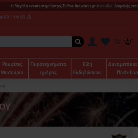
✨ Μεγάλα events στην Κύπρο; Το fire-fireworks.gr είναι εδώ! Ασφαλής ακτοπλο
:00 - 14:00 ⚠️
Ρουκέτες
Πυροτεχνήματα
Είδη
Δυναμιτάκια
Μασούρια
ημέρας
Εκδηλώσεων
flash-ba
boy
OY