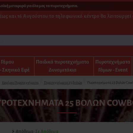
 μεταφορά για όλα μας τα πυροτεχνήματα.
[ Δείτε τη διαδικασία ]
έως και 16 Αυγούστου το τηλεφωνικό κέντρο θα λειτουργεί 9
α Γάμου
Παιδικά πυροτεχνήματα
Πυροτεχνήματα
- Σκηνικά Εφέ
Δυναμιτάκια
Γάμων - Event
Εναέρια Πυροτεχνήματα
Πυροτεχνήματα 25 βολών
Πυροτεχνήματα 25 βολών Cow
ΥΡΟΤΕΧΝΉΜΑΤΑ 25 ΒΟΛΏΝ COWB
Απόθεμα:
Σε Απόθεμα