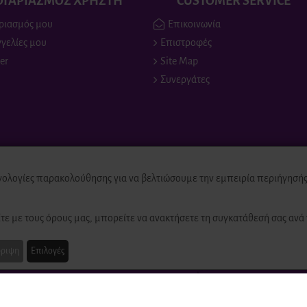
ΟΓΑΡΙΑΣΜΟΣ ΧΡΗΣΤΗ
CUSTOMER SERVICE
ριασμός μου
Επικοινωνία
γελίες μου
Επιστροφές
er
Site Map
Συνεργάτες
νολογίες παρακολούθησης για να βελτιώσουμε την εμπειρία περιήγησής 
ed
τε με τους όρους μας, μπορείτε να ανακτήσετε τη συγκατάθεσή σας ανά 
ριψη
Επιλογές