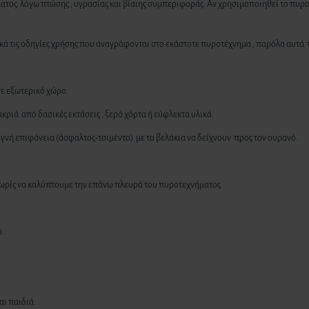
ήματος λόγω πτώσης , υγρασίας και βίαιης συμπεριφοράς. Αν χρησιμοποιηθεί το π
 τις οδηγίες χρήσης που αναγράφονται στο εκάστοτε πυροτέχνημα , παρόλα αυτά π
σε εξωτερικό χώρο.
ριά από δασικές εκτάσεις , ξερά χόρτα ή εύφλεκτα υλικά.
γνή επιφάνεια (άσφαλτος-τσιμέντο) με τα βελάκια να δείχνουν προς τον ουρανό.
 χωρίς να καλύπτουμε την επάνω πλευρά του πυροτεχνήματος.
ρ.
αι παιδιά.