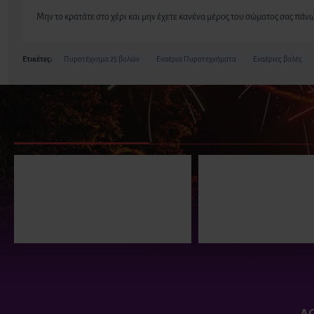
· Μην το κρατάτε στο χέρι και μην έχετε κανένα μέρος του σώματος σας πά
Ετικέτες:
Πυροτέχνημα 25 βολών
Εναέρια Πυροτεχνήματα
Εναέριες βολές
ΠΑΡΟΜΟΙΑ ΠΡΟΪΟΝΤΑ
ΕΙΔΑΤΕ ΠΡΟΣΦΑΤΑ
ΕΙΔΑΝ Ο
Πυροτεχνήματα 25 βολών
Πυροτεχνήμα
Strelmistr
VIP
29.00€
38.00€