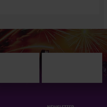
Πυροτεχνήματα 25 βολών
ΠΥΡΟΤΕΧΝΗΜΑ FIREFOX
Zelvoun
25 ΒΟΛΩΝ
29.00€
29.00€