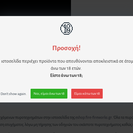
🔞
Προσοχή!
 ιστοσελίδα περιέχει προϊόντα που απευθύνονται αποκλειστικά σε άτο
άνω των 18 ετών.
Είστε άνω των 18;
Don't show again.
Ναι, είμαι άνω των 18
Είμαι κάτω των 18
αρεχόμενων πυροτεχνημάτων στην ιστοσελίδα της
eshop.fire-fireworks.gr
. Όλα τα πυρ
τωση ατυχήματος λόγω μη τήρησης των οδηγιών του εκάστοτε πυροτεχνήματος καθώς 