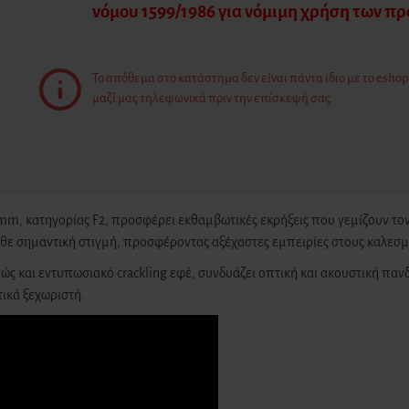
νόμου 1599/1986 για νόμιμη χρήση των π
Το απόθεμα στο κατάστημα δεν είναι πάντα ίδιο με το eshop.
μαζί μας τηλεφωνικά πριν την επίσκεψή σας.
mm, κατηγορίας F2, προσφέρει εκθαμβωτικές εκρήξεις που γεμίζουν τον
κάθε σημαντική στιγμή, προσφέροντας αξέχαστες εμπειρίες στους καλεσμ
 και εντυπωσιακό crackling εφέ, συνδυάζει οπτική και ακουστική πανδ
ικά ξεχωριστή.