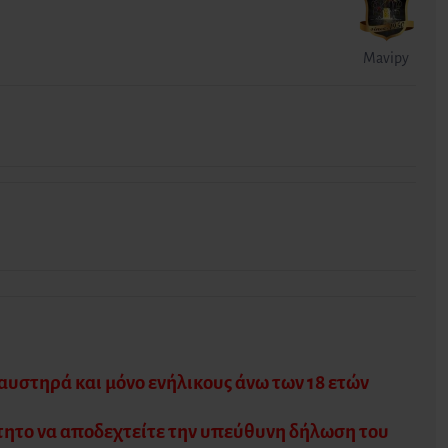
Mavipy
υστηρά και μόνο ενήλικους άνω των 18 ετών
τητο να αποδεχτείτε την υπεύθυνη δήλωση του