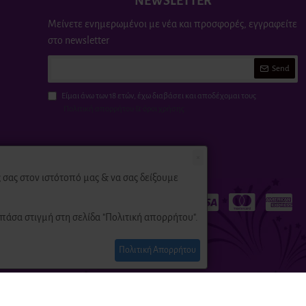
NEWSLETTER
Μείνετε ενημερωμένοι με νέα και προσφορές, εγγραφείτε
στο newsletter
Send
Είμαι άνω των 18 ετών, έχω διαβάσει και αποδέχομαι τους
Πολιτική απορρήτου & όροι χρήσης
×
σας στον ιστότοπό μας & να σας δείξουμε
πάσα στιγμή στη σελίδα "Πολιτική απορρήτου".
Πολιτική Απορρήτου