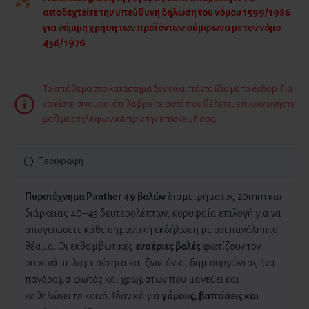
αποδεχτείτε την υπεύθυνη δήλωση του νόμου 1599/1986
για νόμιμη χρήση των προϊόντων σύμφωνα με τον νόμο
456/1976
Το απόθεμα στο κατάστημα δεν είναι πάντα ίδιο με το eshop. Για
να είστε σίγουροι ότι θα βρείτε αυτό που θέλετε, επικοινωνήστε
μαζί μας τηλεφωνικά πριν την επίσκεψή σας.
Περιγραφή
Πυροτέχνημα Panther 49 βολών
διαμετρήματος 20mm και
διάρκειας 40–45 δευτερολέπτων, κορυφαία επιλογή για να
απογειώσετε κάθε σημαντική εκδήλωση με ανεπανάληπτο
θέαμα. Οι εκθαμβωτικές
εναέριες βολές
φωτίζουν τον
ουρανό με λαμπρότητα και ζωντάνια, δημιουργώντας ένα
πανόραμα φωτός και χρωμάτων που μαγεύει και
καθηλώνει το κοινό. Ιδανικό για
γάμους, βαπτίσεις και