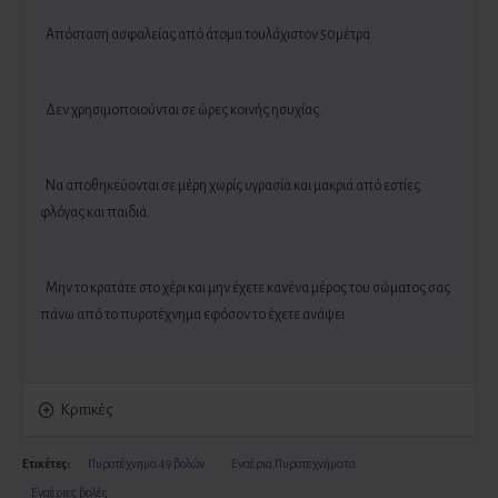
· Απόσταση ασφαλείας από άτομα τουλάχιστον 50μέτρα.
· Δεν χρησιμοποιούνται σε ώρες κοινής ησυχίας.
· Να αποθηκεύονται σε μέρη χωρίς υγρασία και μακριά από εστίες
φλόγας και παιδιά.
· Μην το κρατάτε στο χέρι και μην έχετε κανένα μέρος του σώματος σας
πάνω από το πυροτέχνημα εφόσον το έχετε ανάψει
Κριτικές
Ετικέτες:
Πυροτέχνημα 49 βολών
Εναέρια Πυροτεχνήματα
Εναέριες βολές