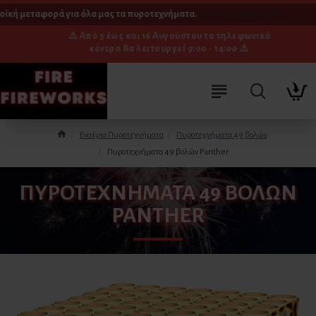
κή μεταφορά για όλα μας τα πυροτεχνήματα.
[ Δείτε τη διαδικασία ]
⚠️ Από 5 έως και 16 Αυγούστου το τηλεφωνικό
κέντρο θα λειτουργεί 9:00 - 14:00 ⚠️
Εναέρια Πυροτεχνήματα
Πυροτεχνήματα 49 βολών
Πυροτεχνήματα 49 βολών Panther
ΠΥΡΟΤΕΧΝΉΜΑΤΑ 49 ΒΟΛΏΝ
PANTHER