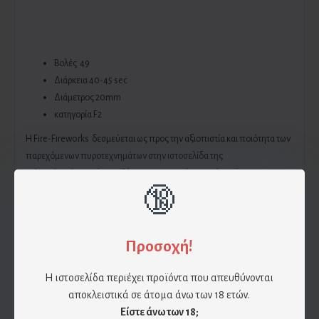
Βολές 49
Διάρκεια 40-45 sec
Διάμετρος 20mm
κατηγορία F2
H Fire-Fireworks δεσμεύεται ως προς την αξιοπιστία και ποιότητα των
παρεχόμενων πυροτεχνημάτων στην ιστοσελίδα της
eshop.fire-fireworks.gr
. Όλα τα πυροτεχνήματα πληρούν τους
🔞
κανόνες ασφαλείας και διαθέτουν πλήρης οδηγίες στα Ελληνικά. Η Fire-
Fireworks δεν φέρει καμία ευθύνη σε περίπτωση ατυχήματος λόγω μη
τήρησης των οδηγιών του εκάστοτε πυροτεχνήματος καθώς και σε μη
τήρηση των κανόνων ασφαλείας.
Προσοχή!
Η ιστοσελίδα περιέχει προϊόντα που απευθύνονται
Επίσης η Fire-Fireworks δεν φέρει καμία ευθύνη για φθορά του
αποκλειστικά σε άτομα άνω των 18 ετών.
πυροτεχνήματος λόγω πτώσης , υγρασίας και βίαιης συμπεριφοράς. Αν
Είστε άνω των 18;