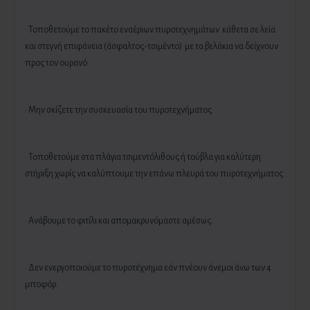
· Τοποθετούμε το πακέτο εναέριων πυροτεχνημάτων κάθετα σε λεία
και στεγνή επιφάνεια (άσφαλτος-τσιμέντο) με τα βελάκια να δείχνουν
προς τον ουρανό.
· Μην σκίζετε την συσκευασία του πυροτεχνήματος
· Τοποθετούμε στα πλάγια τσιμεντόλιθους ή τούβλα για καλύτερη
στήριξη χωρίς να καλύπτουμε την επάνω πλευρά του πυροτεχνήματος.
· Ανάβουμε το φιτίλι και απομακρυνόμαστε αμέσως.
· Δεν ενεργοποιούμε το πυροτέχνημα εάν πνέουν άνεμοι άνω των 4
μποφόρ.