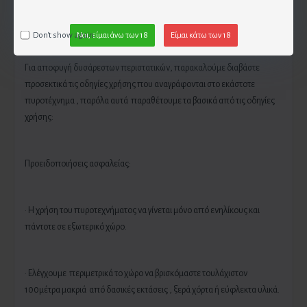
χρησιμοποιηθεί το πυροτέχνημα υπό συνθήκες οι οποίες
αναφέρθηκαν παραπάνω τότε την ευθύνη έχει ο πελάτης.
Don't show again.
Ναι, είμαι άνω των 18
Είμαι κάτω των 18
Για αποφυγή δυσάρεστων περιστατικών, παρακαλούμε διαβάστε
προσεκτικά τις οδηγίες χρήσης που αναγράφονται στο εκάστοτε
πυροτέχνημα , παρόλα αυτά παραθέτουμε τα βασικά από τις οδηγίες
χρήσης:
Προειδοποιήσεις ασφαλείας:
· Η χρήση του πυροτεχνήματος να γίνεται μόνο από ενηλίκους και
πάντοτε σε εξωτερικό χώρο.
· Ελέγχουμε περιμετρικά το χώρο να βρισκόμαστε τουλάχιστον
100μέτρα μακριά από δασικές εκτάσεις , ξερά χόρτα ή εύφλεκτα υλικά.