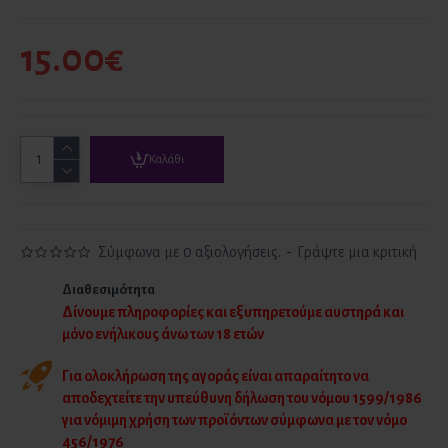
15.00€
Καλάθι
Σύμφωνα με 0 αξιολογήσεις.
-
Γράψτε μια κριτική
Διαθεσιμότητα
Δίνουμε πληροφορίες και εξυπηρετούμε αυστηρά και
μόνο ενήλικους άνω των 18 ετών
Για ολοκλήρωση της αγοράς είναι απαραίτητο να
αποδεχτείτε την υπεύθυνη δήλωση του νόμου 1599/1986
για νόμιμη χρήση των προϊόντων σύμφωνα με τον νόμο
456/1976