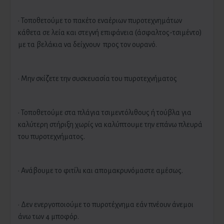
· Τοποθετούμε το πακέτο εναέριων πυροτεχνημάτων
κάθετα σε λεία και στεγνή επιφάνεια (άσφαλτος-τσιμέντο)
με τα βελάκια να δείχνουν προς τον ουρανό.
· Μην σκίζετε την συσκευασία του πυροτεχνήματος
· Τοποθετούμε στα πλάγια τσιμεντόλιθους ή τούβλα για
καλύτερη στήριξη χωρίς να καλύπτουμε την επάνω πλευρά
του πυροτεχνήματος.
· Ανάβουμε το φιτίλι και απομακρυνόμαστε αμέσως.
· Δεν ενεργοποιούμε το πυροτέχνημα εάν πνέουν άνεμοι
άνω των 4 μποφόρ.