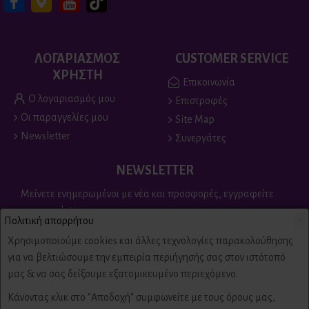
ΛΟΓΑΡΙΑΣΜΟΣ
CUSTOMER SERVICE
ΧΡΗΣΤΗ
Επικοινωνία
Ο λογαριασμός μου
Επιστροφές
Οι παραγγελίες μου
Site Map
Newsletter
Συνεργάτες
NEWSLETTER
Μείνετε ενημερωμένοι με νέα και προσφορές, εγγραφείτε
στο newsletter
Πολιτική απορρήτου
×
Send
Χρησιμοποιούμε cookies και άλλες τεχνολογίες παρακολούθησης
για να βελτιώσουμε την εμπειρία περιήγησής σας στον ιστότοπό
Είμαι άνω των 18 ετών, έχω διαβάσει και αποδέχομαι τους
μας & να σας δείξουμε εξατομικευμένο περιεχόμενο.
Πολιτική απορρήτου & όροι χρήσης
Κάνοντας κλικ στο "Αποδοχή" συμφωνείτε με τους όρους μας,