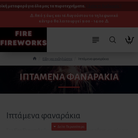
κή μεταφορά για όλα μας τα πυροτεχνήματα.
[ Δείτε τη διαδικασία ]
⚠️ Από 5 έως και 16 Αυγούστου το τηλεφωνικό
κέντρο θα λειτουργεί 9:00 - 14:00 ⚠️
Είδη για εκδηλώσεις
Ιπτάμενα φαναράκια
ΙΠΤΆΜΕΝΑ ΦΑΝΑΡΆΚΙΑ
Ιπτάμενα φαναράκια
Στο
Fire Fireworks
θα βρείτε
ιπτάμενα φαναράκια
για γάμους,
βαπτίσεις, προτάσεις γάμου και ρομαντικές βραδιές. Η