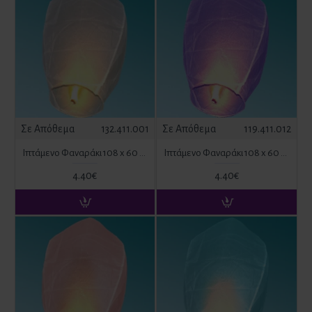
Σχετικές κατηγορίες:
εναέρια πυροτεχνήματα
|
χρωματιστή σκόνη
Σε Απόθεμα
132.411.001
Σε Απόθεμα
119.411.012
Ιπτάμενο Φαναράκι 108 x 60 x 40 cm Λευκό
Ιπτάμενο Φαναράκι 108 x 60 x 40 cm Μωβ
4.40€
4.40€