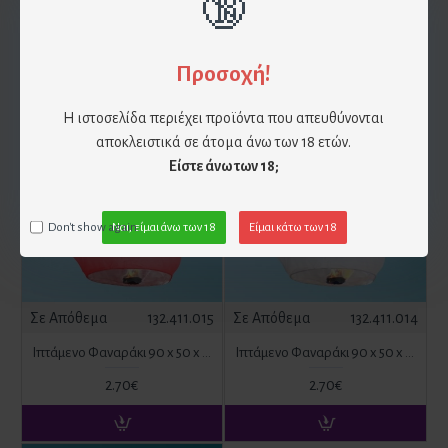
🔞
Ιπτάμενο Φαναράκι 108 x 60 x 40 cm Τρίχρωμο
Ιπτάμενο Φαναράκι 108 x 60 x 40 cm Φούξια
4.40€
4.40€
Προσοχή!
Η ιστοσελίδα περιέχει προϊόντα που απευθύνονται
αποκλειστικά σε άτομα άνω των 18 ετών.
Είστε άνω των 18;
Don't show again.
Ναι, είμαι άνω των 18
Είμαι κάτω των 18
Σε Απόθεμα
132.411.015
Σε Απόθεμα
132.411.014
Ιπτάμενο Φαναράκι 90 x 50 x 36 cm Κόκκινο
Ιπτάμενο Φαναράκι 90 x 50 x 36 cm Λευκό
2.70€
2.70€