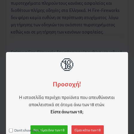
πυροτεχνήματα πληρούν τους κανόνες ασφαλείας και
διαθέτουν πλήρης οδηγίες στα Ελληνικά. Η Fire-Fireworks
δεν φέρει καμία ευθύνη σε περίπτωση ατυχήματος λόγω
μη τήρησης των οδηγιών του εκάστοτε πυροτεχνήματος
καθώς και σε μη τήρηση των κανόνων ασφαλείας.
Επίσης η Fire-Fireworks δεν φέρει καμία ευθύνη για φθορά
του πυροτεχνήματος λόγω πτώσης , υγρασίας και βίαιης
🔞
συμπεριφοράς. Αν χρησιμοποιηθεί το πυροτέχνημα υπό
συνθήκες οι οποίες αναφέρθηκαν παραπάνω τότε την
ευθύνη έχει ο πελάτης.
Προσοχή!
Η ιστοσελίδα περιέχει προϊόντα που απευθύνονται
Για αποφυγή δυσάρεστων περιστατικών, παρακαλούμε
αποκλειστικά σε άτομα άνω των 18 ετών.
διαβάστε προσεκτικά τις οδηγίες χρήσης που
Είστε άνω των 18;
αναγράφονται στο εκάστοτε πυροτέχνημα , παρόλα αυτά
παραθέτουμε τα βασικά από τις οδηγίες χρήσης:
Don't show again.
Ναι, είμαι άνω των 18
Είμαι κάτω των 18