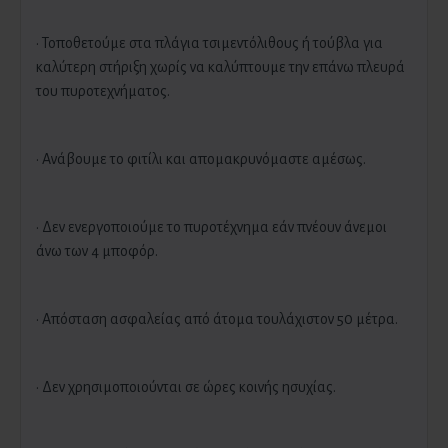
· Τοποθετούμε στα πλάγια τσιμεντόλιθους ή τούβλα για
καλύτερη στήριξη χωρίς να καλύπτουμε την επάνω πλευρά
του πυροτεχνήματος.
· Ανάβουμε το φιτίλι και απομακρυνόμαστε αμέσως.
· Δεν ενεργοποιούμε το πυροτέχνημα εάν πνέουν άνεμοι
άνω των 4 μποφόρ.
· Απόσταση ασφαλείας από άτομα τουλάχιστον 50 μέτρα.
· Δεν χρησιμοποιούνται σε ώρες κοινής ησυχίας.