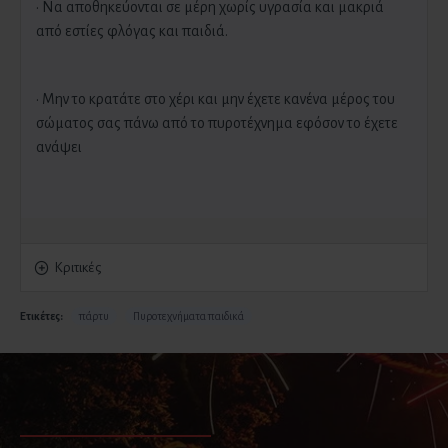
· Να αποθηκεύονται σε μέρη χωρίς υγρασία και μακριά
από εστίες φλόγας και παιδιά.
· Μην το κρατάτε στο χέρι και μην έχετε κανένα μέρος του
σώματος σας πάνω από το πυροτέχνημα εφόσον το έχετε
ανάψει
Κριτικές
Ετικέτες:
πάρτυ
Πυροτεχνήματα παιδικά
ΠΑΡΟΜΟΙΑ ΠΡΟΪΟΝΤΑ
ΕΙΔΑΤΕ ΠΡΟΣΦΑΤΑ
ΕΙΔΑΝ Ο