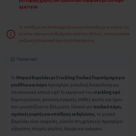
για νόμιμη χρήση των προϊόντων σύμφωνα με τον νόμο
456/1976
Το απόθεμα στο κατάστημα δεν είναι πάντα ίδιο με το eshop. Για
να είστε σίγουροι ότι θα βρείτε αυτό που θέλετε, επικοινωνήστε
μαζί μας τηλεφωνικά πριν την επίσκεψή σας.
Περιγραφή
Το
Μαγικό Βαρελάκι με Crackling Παιδικό Πυροτέχνημα για
γενέθλια και πάρτι
προσφέρει μοναδική διασκέδαση και
εντυπωσιακά οπτικά εφέ! Το εκρηκτικό του
crackling εφέ
,
δημιουργώντας φαντασμαγορικές σπίθες φωτός και ήχου
που μαγνητίζουν τα βλέμματα. Ιδανικό για
παιδικά πάρτι,
σχολικές γιορτές και υπαίθριες εκδηλώσεις
, το μαγικό
βαρελάκι είναι ασφαλές, εύκολο στη χρήση και προσφέρει
αξέχαστες στιγμές γεμάτες λάμψη και ενέργεια.