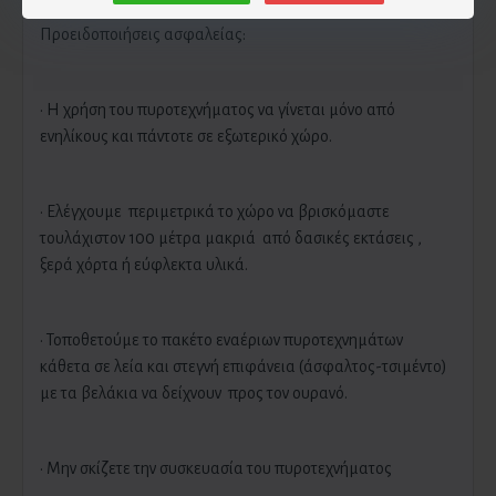
Προειδοποιήσεις ασφαλείας:
· Η χρήση του πυροτεχνήματος να γίνεται μόνο από
ενηλίκους και πάντοτε σε εξωτερικό χώρο.
· Ελέγχουμε περιμετρικά το χώρο να βρισκόμαστε
τουλάχιστον 100 μέτρα μακριά από δασικές εκτάσεις ,
ξερά χόρτα ή εύφλεκτα υλικά.
· Τοποθετούμε το πακέτο εναέριων πυροτεχνημάτων
κάθετα σε λεία και στεγνή επιφάνεια (άσφαλτος-τσιμέντο)
με τα βελάκια να δείχνουν προς τον ουρανό.
· Μην σκίζετε την συσκευασία του πυροτεχνήματος