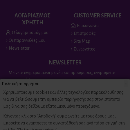
ΛΟΓΑΡΙΑΣΜΟΣ
CUSTOMER SERVICE
ΧΡΗΣΤΗ
Επικοινωνία
Ο λογαριασμός μου
Επιστροφές
Οι παραγγελίες μου
Site Map
Newsletter
Συνεργάτες
NEWSLETTER
Μείνετε ενημερωμένοι με νέα και προσφορές, εγγραφείτε
στο newsletter
Πολιτική απορρήτου
×
Send
Χρησιμοποιούμε cookies και άλλες τεχνολογίες παρακολούθησης
για να βελτιώσουμε την εμπειρία περιήγησής σας στον ιστότοπό
Είμαι άνω των 18 ετών, έχω διαβάσει και αποδέχομαι τους
μας & να σας δείξουμε εξατομικευμένο περιεχόμενο.
Πολιτική απορρήτου & όροι χρήσης
Κάνοντας κλικ στο "Αποδοχή" συμφωνείτε με τους όρους μας,
μπορείτε να ανακτήσετε τη συγκατάθεσή σας ανά πάσα στιγμή στη
Copyright © 2022,
Πυροτεχνήματα
Fire-Fireworks, All Rights Reserved