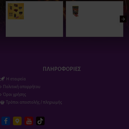
Flash Banger –
Piccolo Corsair -
Πακέτο Προσφοράς
Δυναμιτάκια (60
τεμάχια)
47.00€
52.00€
6.50€
ΠΛΗΡΟΦΟΡΙΕΣ
Η εταιρεία
Πολιτική απορρήτου
Όροι χρήσης
Τρόποι αποστολής / πληρωμής