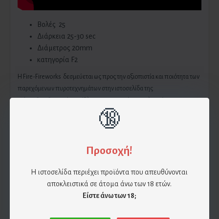
Βολές 25
Διάρκεια 25-30 sec
Διάμετρος 20mm
κατηγορία F2
H Fire-Fireworks δεσμεύεται ως προς την αξιοπιστία και ποιότητα των
παρεχόμενων πυροτεχνημάτων στην ιστοσελίδα της
eshop.fire-fireworks.gr
. Όλα τα πυροτεχνήματα πληρούν τους
🔞
κανόνες ασφαλείας και διαθέτουν πλήρης οδηγίες στα Ελληνικά. Η Fire-
Fireworks δεν φέρει καμία ευθύνη σε περίπτωση ατυχήματος λόγω μη
τήρησης των οδηγιών του εκάστοτε πυροτεχνήματος καθώς και σε μη
τήρηση των κανόνων ασφαλείας.
Προσοχή!
Η ιστοσελίδα περιέχει προϊόντα που απευθύνονται
Επίσης η Fire-Fireworks δεν φέρει καμία ευθύνη για φθορά του
αποκλειστικά σε άτομα άνω των 18 ετών.
πυροτεχνήματος λόγω πτώσης , υγρασίας και βίαιης συμπεριφοράς. Αν
Είστε άνω των 18;
χρησιμοποιηθεί το πυροτέχνημα υπό συνθήκες οι οποίες
αναφέρθηκαν παραπάνω τότε την ευθύνη έχει ο πελάτης.