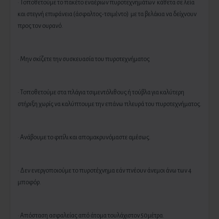
· Τοποθετούμε το πακέτο εναέριων πυροτεχνημάτων κάθετα σε λεία
και στεγνή επιφάνεια (άσφαλτος-τσιμέντο) με τα βελάκια να δείχνουν
προς τον ουρανό.
· Μην σκίζετε την συσκευασία του πυροτεχνήματος
· Τοποθετούμε στα πλάγια τσιμεντόλιθους ή τούβλα για καλύτερη
στήριξη χωρίς να καλύπτουμε την επάνω πλευρά του πυροτεχνήματος.
· Ανάβουμε το φιτίλι και απομακρυνόμαστε αμέσως.
· Δεν ενεργοποιούμε το πυροτέχνημα εάν πνέουν άνεμοι άνω των 4
μποφόρ.
· Απόσταση ασφαλείας από άτομα τουλάχιστον 50μέτρα.