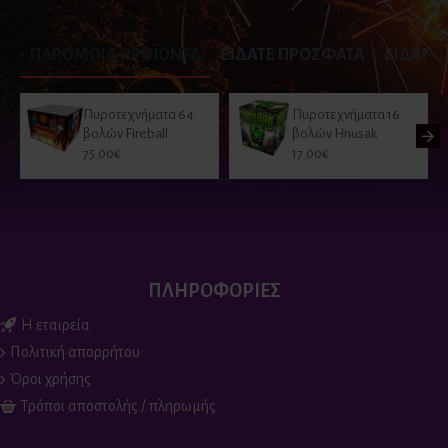
ΠΑΡΟΜΟΙΑ ΠΡΟΪΟΝΤΑ
ΕΙΔΑΤΕ ΠΡΟΣΦΑΤΑ
ΕΙΔΑΝ Ο
Πυροτεχνήματα 64
Πυροτεχνήματα 16
βολών Fireball
βολών Hnusak
75.00€
17.00€
ΠΛΗΡΟΦΟΡΙΕΣ
Η εταιρεία
Πολιτική απορρήτου
Όροι χρήσης
Τρόποι αποστολής / πληρωμής