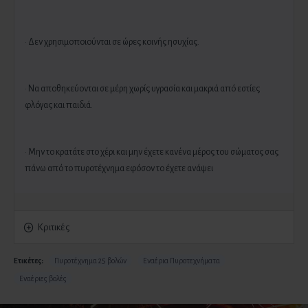
· Δεν χρησιμοποιούνται σε ώρες κοινής ησυχίας.
· Να αποθηκεύονται σε μέρη χωρίς υγρασία και μακριά από εστίες
φλόγας και παιδιά.
· Μην το κρατάτε στο χέρι και μην έχετε κανένα μέρος του σώματος σας
πάνω από το πυροτέχνημα εφόσον το έχετε ανάψει
Κριτικές
Ετικέτες:
Πυροτέχνημα 25 βολών
Εναέρια Πυροτεχνήματα
Εναέριες βολές