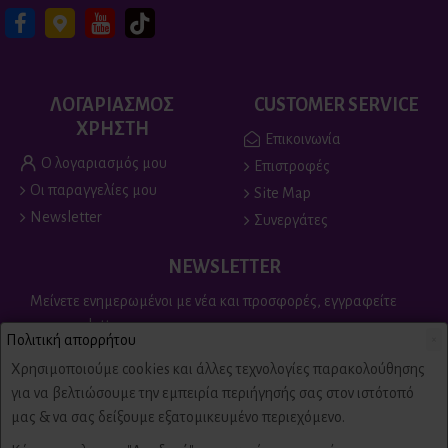
ΛΟΓΑΡΙΑΣΜΟΣ
CUSTOMER SERVICE
ΧΡΗΣΤΗ
Επικοινωνία
Ο λογαριασμός μου
Επιστροφές
Οι παραγγελίες μου
Site Map
Newsletter
Συνεργάτες
NEWSLETTER
Μείνετε ενημερωμένοι με νέα και προσφορές, εγγραφείτε
στο newsletter
Πολιτική απορρήτου
×
Send
Χρησιμοποιούμε cookies και άλλες τεχνολογίες παρακολούθησης
για να βελτιώσουμε την εμπειρία περιήγησής σας στον ιστότοπό
Είμαι άνω των 18 ετών, έχω διαβάσει και αποδέχομαι τους
μας & να σας δείξουμε εξατομικευμένο περιεχόμενο.
Πολιτική απορρήτου & όροι χρήσης