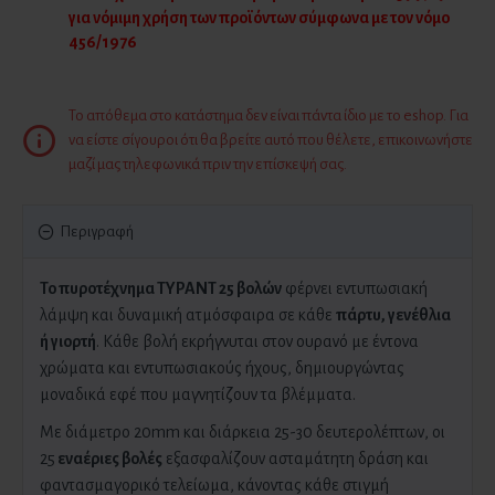
για νόμιμη χρήση των προϊόντων σύμφωνα με τον νόμο
456/1976
Το απόθεμα στο κατάστημα δεν είναι πάντα ίδιο με το eshop. Για
να είστε σίγουροι ότι θα βρείτε αυτό που θέλετε, επικοινωνήστε
μαζί μας τηλεφωνικά πριν την επίσκεψή σας.
Περιγραφή
Το πυροτέχνημα ΤΥΡΑΝΤ 25 βολών
φέρνει εντυπωσιακή
λάμψη και δυναμική ατμόσφαιρα σε κάθε
πάρτυ, γενέθλια
ή γιορτή
. Κάθε βολή εκρήγνυται στον ουρανό με έντονα
χρώματα και εντυπωσιακούς ήχους, δημιουργώντας
μοναδικά εφέ που μαγνητίζουν τα βλέμματα.
Με διάμετρο 20mm και διάρκεια 25-30 δευτερολέπτων, οι
25
εναέριες βολές
εξασφαλίζουν ασταμάτητη δράση και
φαντασμαγορικό τελείωμα, κάνοντας κάθε στιγμή