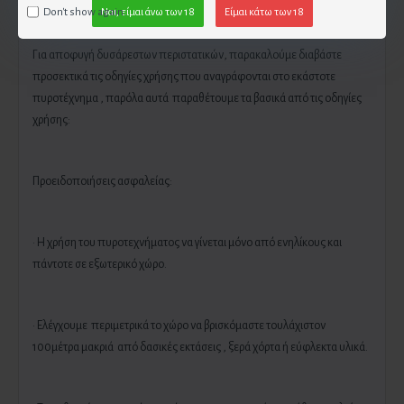
Don't show again.
Ναι, είμαι άνω των 18
Είμαι κάτω των 18
Για αποφυγή δυσάρεστων περιστατικών, παρακαλούμε διαβάστε
προσεκτικά τις οδηγίες χρήσης που αναγράφονται στο εκάστοτε
πυροτέχνημα , παρόλα αυτά παραθέτουμε τα βασικά από τις οδηγίες
χρήσης:
Προειδοποιήσεις ασφαλείας:
· Η χρήση του πυροτεχνήματος να γίνεται μόνο από ενηλίκους και
πάντοτε σε εξωτερικό χώρο.
· Ελέγχουμε περιμετρικά το χώρο να βρισκόμαστε τουλάχιστον
100μέτρα μακριά από δασικές εκτάσεις , ξερά χόρτα ή εύφλεκτα υλικά.