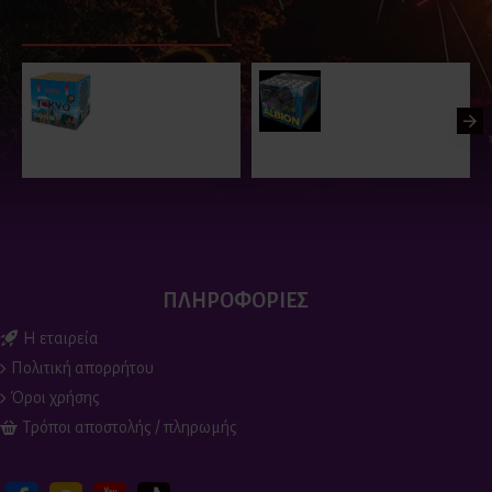
ΠΑΡΟΜΟΙΑ ΠΡΟΪΟΝΤΑ
ΕΙΔΑΤΕ ΠΡΟΣΦΑΤΑ
ΕΙΔΑΝ Ο
Πυροτεχνήματα 36
ΠΥΡΟΤΕΧΝΗΜΑΤΑ
βολών Tokyo
36 ΒΟΛΕΣ - ALBION
50.00€
68.00€
ΠΛΗΡΟΦΟΡΙΕΣ
Η εταιρεία
Πολιτική απορρήτου
Όροι χρήσης
Τρόποι αποστολής / πληρωμής