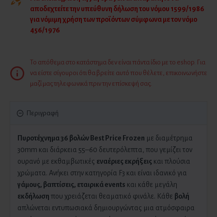
αποδεχτείτε την υπεύθυνη δήλωση του νόμου 1599/1986
για νόμιμη χρήση των προϊόντων σύμφωνα με τον νόμο
456/1976
Το απόθεμα στο κατάστημα δεν είναι πάντα ίδιο με το eshop. Για
να είστε σίγουροι ότι θα βρείτε αυτό που θέλετε, επικοινωνήστε
μαζί μας τηλεφωνικά πριν την επίσκεψή σας.
Περιγραφή
Πυροτέχνημα 36 βολών Best Price Frozen
με διαμέτρημα
30mm και διάρκεια 55–60 δευτερόλεπτα, που γεμίζει τον
ουρανό με εκθαμβωτικές
εναέριες εκρήξεις
και πλούσια
χρώματα. Ανήκει στην κατηγορία F3 και είναι ιδανικό για
γάμους, βαπτίσεις, εταιρικά events
και κάθε μεγάλη
εκδήλωση
που χρειάζεται θεαματικό φινάλε. Κάθε
βολή
απλώνεται εντυπωσιακά δημιουργώντας μια ατμόσφαιρα