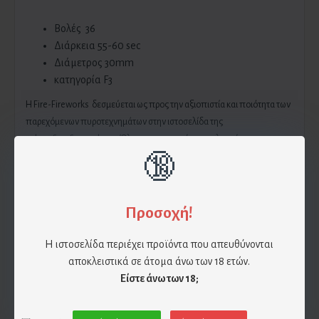
Βολές 36
Διάρκεια 55-60 sec
Διάμετρος 30mm
κατηγορία F3
H Fire-Fireworks δεσμεύεται ως προς την αξιοπιστία και ποιότητα των
παρεχόμενων πυροτεχνημάτων στην ιστοσελίδα της
eshop.fire-fireworks.gr
. Όλα τα πυροτεχνήματα πληρούν τους
κανόνες ασφαλείας και διαθέτουν πλήρης οδηγίες στα Ελληνικά. Η Fire-
🔞
Fireworks δεν φέρει καμία ευθύνη σε περίπτωση ατυχήματος λόγω μη
τήρησης των οδηγιών του εκάστοτε πυροτεχνήματος καθώς και σε μη
τήρηση των κανόνων ασφαλείας.
Προσοχή!
Η ιστοσελίδα περιέχει προϊόντα που απευθύνονται
Επίσης η Fire-Fireworks δεν φέρει καμία ευθύνη για φθορά του
αποκλειστικά σε άτομα άνω των 18 ετών.
πυροτεχνήματος λόγω πτώσης , υγρασίας και βίαιης συμπεριφοράς. Αν
Είστε άνω των 18;
χρησιμοποιηθεί το πυροτέχνημα υπό συνθήκες οι οποίες
αναφέρθηκαν παραπάνω τότε την ευθύνη έχει ο πελάτης.