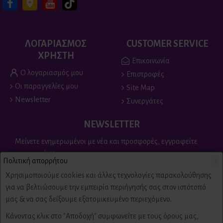
ΛΟΓΑΡΙΑΣΜΟΣ
CUSTOMER SERVICE
ΧΡΗΣΤΗ
Επικοινωνία
Ο λογαριασμός μου
Επιστροφές
Οι παραγγελίες μου
Site Map
Newsletter
Συνεργάτες
NEWSLETTER
Μείνετε ενημερωμένοι με νέα και προσφορές, εγγραφείτε
στο newsletter
Πολιτική απορρήτου
×
Send
Χρησιμοποιούμε cookies και άλλες τεχνολογίες παρακολούθησης
για να βελτιώσουμε την εμπειρία περιήγησής σας στον ιστότοπό
Είμαι άνω των 18 ετών, έχω διαβάσει και αποδέχομαι τους
μας & να σας δείξουμε εξατομικευμένο περιεχόμενο.
Πολιτική απορρήτου & όροι χρήσης
Κάνοντας κλικ στο "Αποδοχή" συμφωνείτε με τους όρους μας,