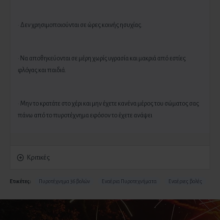
· Δεν χρησιμοποιούνται σε ώρες κοινής ησυχίας.
· Να αποθηκεύονται σε μέρη χωρίς υγρασία και μακριά από εστίες
φλόγας και παιδιά.
· Μην το κρατάτε στο χέρι και μην έχετε κανένα μέρος του σώματος σας
πάνω από το πυροτέχνημα εφόσον το έχετε ανάψει
Κριτικές
Ετικέτες:
Πυροτέχνημα 36 βολών
Εναέρια Πυροτεχνήματα
Εναέριες βολές