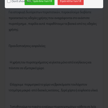
Don't show again.
Ναι, είμαι άνω των 18
Είμαι κάτω των 18
Για αποφυγή δυσάρεστων περιστατικών, παρακαλούμε διαβάστε
προσεκτικά τις οδηγίες χρήσης που αναγράφονται στο εκάστοτε
πυροτέχνημα , παρόλα αυτά παραθέτουμε τα βασικά από τις οδηγίες
χρήσης:
Προειδοποιήσεις ασφαλείας:
· Η χρήση του πυροτεχνήματος να γίνεται μόνο από ενηλίκους και
πάντοτε σε εξωτερικό χώρο.
· Ελέγχουμε περιμετρικά το χώρο να βρισκόμαστε τουλάχιστον
100μέτρα μακριά από δασικές εκτάσεις , ξερά χόρτα ή εύφλεκτα υλικά.
· Τοποθετούμε το πακέτο εναέριων πυροτεχνημάτων κάθετα σε λεία