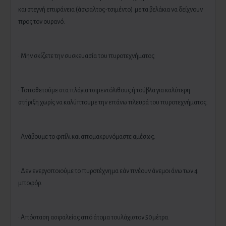
και στεγνή επιφάνεια (άσφαλτος-τσιμέντο) με τα βελάκια να δείχνουν
προς τον ουρανό.
· Μην σκίζετε την συσκευασία του πυροτεχνήματος
· Τοποθετούμε στα πλάγια τσιμεντόλιθους ή τούβλα για καλύτερη
στήριξη χωρίς να καλύπτουμε την επάνω πλευρά του πυροτεχνήματος.
· Ανάβουμε το φιτίλι και απομακρυνόμαστε αμέσως.
· Δεν ενεργοποιούμε το πυροτέχνημα εάν πνέουν άνεμοι άνω των 4
μποφόρ.
· Απόσταση ασφαλείας από άτομα τουλάχιστον 50μέτρα.