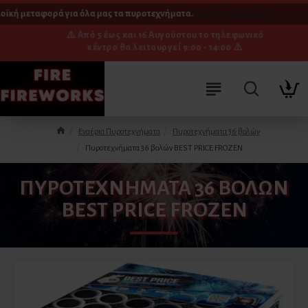
κή μεταφορά για όλα μας τα πυροτεχνήματα.
[ Δείτε τη διαδικασία ]
⚠️ Από 5 έως και 16 Αυγούστου το τηλεφωνικό
κέντρο θα λειτουργεί 9:00 - 14:00 ⚠️
Εναέρια Πυροτεχνήματα
Πυροτεχνήματα 36 βολών
Πυροτεχνήματα 36 βολών BEST PRICE FROZEN
ΠΥΡΟΤΕΧΝΉΜΑΤΑ 36 ΒΟΛΏΝ
BEST PRICE FROZEN