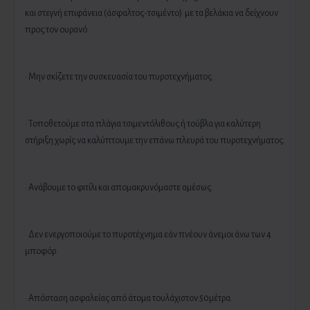
και στεγνή επιφάνεια (άσφαλτος-τσιμέντο) με τα βελάκια να δείχνουν
προς τον ουρανό.
· Μην σκίζετε την συσκευασία του πυροτεχνήματος
· Τοποθετούμε στα πλάγια τσιμεντόλιθους ή τούβλα για καλύτερη
στήριξη χωρίς να καλύπτουμε την επάνω πλευρά του πυροτεχνήματος.
· Ανάβουμε το φιτίλι και απομακρυνόμαστε αμέσως.
· Δεν ενεργοποιούμε το πυροτέχνημα εάν πνέουν άνεμοι άνω των 4
μποφόρ.
· Απόσταση ασφαλείας από άτομα τουλάχιστον 50μέτρα.