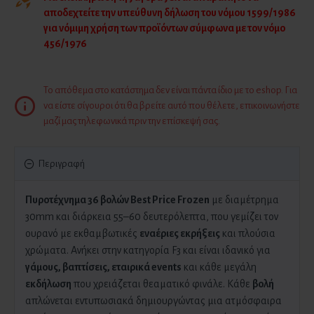
αποδεχτείτε την υπεύθυνη δήλωση του νόμου 1599/1986
για νόμιμη χρήση των προϊόντων σύμφωνα με τον νόμο
456/1976
Το απόθεμα στο κατάστημα δεν είναι πάντα ίδιο με το eshop. Για
να είστε σίγουροι ότι θα βρείτε αυτό που θέλετε, επικοινωνήστε
μαζί μας τηλεφωνικά πριν την επίσκεψή σας.
Περιγραφή
Πυροτέχνημα 36 βολών Best Price Frozen
με διαμέτρημα
30mm και διάρκεια 55–60 δευτερόλεπτα, που γεμίζει τον
ουρανό με εκθαμβωτικές
εναέριες εκρήξεις
και πλούσια
χρώματα. Ανήκει στην κατηγορία F3 και είναι ιδανικό για
γάμους, βαπτίσεις, εταιρικά events
και κάθε μεγάλη
εκδήλωση
που χρειάζεται θεαματικό φινάλε. Κάθε
βολή
απλώνεται εντυπωσιακά δημιουργώντας μια ατμόσφαιρα