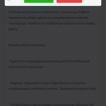
Για αποφυγή δυσάρεστων περιστατικών, παρακαλούμε διαβάστε
προσεκτικά τις οδηγίες χρήσης που αναγράφονται στο εκάστοτε
πυροτέχνημα , παρόλα αυτά παραθέτουμε τα βασικά από τις οδηγίες
χρήσης:
Προειδοποιήσεις ασφαλείας:
· Η χρήση του πυροτεχνήματος να γίνεται μόνο από ενηλίκους και
πάντοτε σε εξωτερικό χώρο.
· Ελέγχουμε περιμετρικά το χώρο να βρισκόμαστε τουλάχιστον
100μέτρα μακριά από δασικές εκτάσεις , ξερά χόρτα ή εύφλεκτα υλικά.
· Τοποθετούμε το πακέτο εναέριων πυροτεχνημάτων κάθετα σε λεία