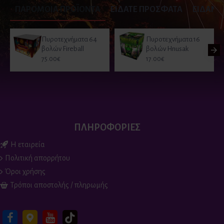
ΠΑΡΟΜΟΙΑ ΠΡΟΪΟΝΤΑ
ΕΙΔΑΤΕ ΠΡΟΣΦΑΤΑ
ΕΙΔΑΝ Ο
Πυροτεχνήματα 64
Πυροτεχνήματα 16
βολών Fireball
βολών Hnusak
75.00€
17.00€
ΠΛΗΡΟΦΟΡΙΕΣ
Η εταιρεία
Πολιτική απορρήτου
Όροι χρήσης
Τρόποι αποστολής / πληρωμής