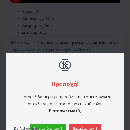
Βολές 36
Διάρκεια 55-60 sec
Διάμετρος 30mm
κατηγορία F3
H Fire-Fireworks δεσμεύεται ως προς την αξιοπιστία και ποιότητα των
παρεχόμενων πυροτεχνημάτων στην ιστοσελίδα της
eshop.fire-fireworks.gr
. Όλα τα πυροτεχνήματα πληρούν τους
🔞
κανόνες ασφαλείας και διαθέτουν πλήρης οδηγίες στα Ελληνικά. Η Fire-
Fireworks δεν φέρει καμία ευθύνη σε περίπτωση ατυχήματος λόγω μη
τήρησης των οδηγιών του εκάστοτε πυροτεχνήματος καθώς και σε μη
Προσοχή!
τήρηση των κανόνων ασφαλείας.
Η ιστοσελίδα περιέχει προϊόντα που απευθύνονται
αποκλειστικά σε άτομα άνω των 18 ετών.
Επίσης η Fire-Fireworks δεν φέρει καμία ευθύνη για φθορά του
Είστε άνω των 18;
πυροτεχνήματος λόγω πτώσης , υγρασίας και βίαιης συμπεριφοράς. Αν
χρησιμοποιηθεί το πυροτέχνημα υπό συνθήκες οι οποίες
αναφέρθηκαν παραπάνω τότε την ευθύνη έχει ο πελάτης.
Don't show again.
Ναι, είμαι άνω των 18
Είμαι κάτω των 18