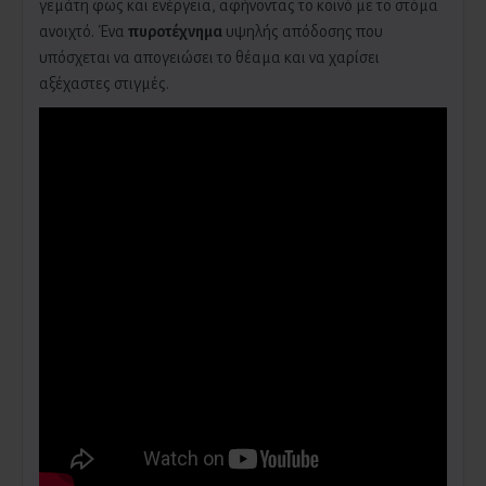
γεμάτη φως και ενέργεια, αφήνοντας το κοινό με το στόμα
ανοιχτό. Ένα
πυροτέχνημα
υψηλής απόδοσης που
υπόσχεται να απογειώσει το θέαμα και να χαρίσει
αξέχαστες στιγμές.