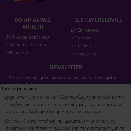
ΛΟΓΑΡΙΑΣΜΟΣ
CUSTOMER SERVICE
ΧΡΗΣΤΗ
Επικοινωνία
Ο λογαριασμός μου
Επιστροφές
Οι παραγγελίες μου
Site Map
Newsletter
Συνεργάτες
NEWSLETTER
Μείνετε ενημερωμένοι με νέα και προσφορές, εγγραφείτε
στο newsletter
Πολιτική απορρήτου
×
Send
Χρησιμοποιούμε cookies και άλλες τεχνολογίες παρακολούθησης
για να βελτιώσουμε την εμπειρία περιήγησής σας στον ιστότοπό
Είμαι άνω των 18 ετών, έχω διαβάσει και αποδέχομαι τους
μας & να σας δείξουμε εξατομικευμένο περιεχόμενο.
Πολιτική απορρήτου & όροι χρήσης
Κάνοντας κλικ στο "Αποδοχή" συμφωνείτε με τους όρους μας,
μπορείτε να ανακτήσετε τη συγκατάθεσή σας ανά πάσα στιγμή στη