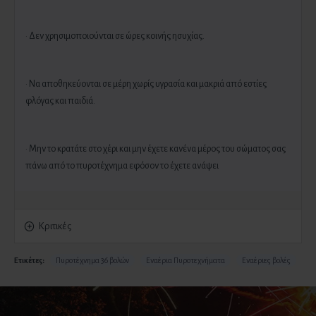
· Δεν χρησιμοποιούνται σε ώρες κοινής ησυχίας.
· Να αποθηκεύονται σε μέρη χωρίς υγρασία και μακριά από εστίες
φλόγας και παιδιά.
· Μην το κρατάτε στο χέρι και μην έχετε κανένα μέρος του σώματος σας
πάνω από το πυροτέχνημα εφόσον το έχετε ανάψει
Κριτικές
Ετικέτες:
Πυροτέχνημα 36 βολών
Εναέρια Πυροτεχνήματα
Εναέριες βολές