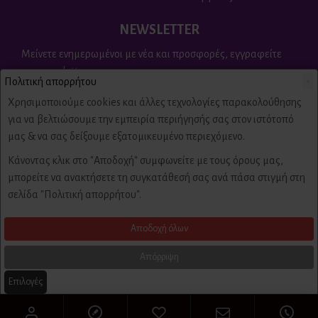
NEWSLETTER
Μείνετε ενημερωμένοι με νέα και προσφορές, εγγραφείτε
στο newsletter
Πολιτική απορρήτου
×
Send
Χρησιμοποιούμε cookies και άλλες τεχνολογίες παρακολούθησης
για να βελτιώσουμε την εμπειρία περιήγησής σας στον ιστότοπό
Είμαι άνω των 18 ετών, έχω διαβάσει και αποδέχομαι τους
μας & να σας δείξουμε εξατομικευμένο περιεχόμενο.
Πολιτική απορρήτου & όροι χρήσης
Κάνοντας κλικ στο "Αποδοχή" συμφωνείτε με τους όρους μας,
μπορείτε να ανακτήσετε τη συγκατάθεσή σας ανά πάσα στιγμή στη
Copyright © 2022,
Πυροτεχνήματα
Fire-Fireworks, All Rights Reserved
σελίδα "Πολιτική απορρήτου".
Αποδοχή όλων
Created by Firstidea
Απόρριψη
Επιλογές
Πολιτική Απορρήτου