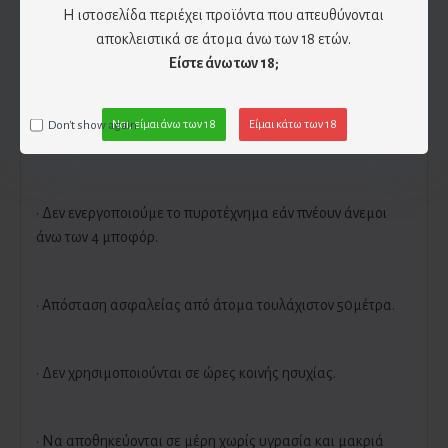
Η ιστοσελίδα περιέχει προϊόντα που απευθύνονται
· Τοποθετούμε στα πλάγια τσιμεντόλιθους ή τούβλα για
αποκλειστικά σε άτομα άνω των 18 ετών.
καλύτερη στήριξη χωρίς να καλύπτουμε την επάνω πλευρά
Είστε άνω των 18;
του πυροτεχνήματος.
Don't show again.
Ναι, είμαι άνω των 18
Είμαι κάτω των 18
· Ανάβουμε το φιτίλι και απομακρυνόμαστε αμέσως.
· Δεν ενεργοποιούμε το πυροτέχνημα εάν πνέουν άνεμοι
άνω των 4 μποφόρ.
· Απόσταση ασφαλείας από άτομα τουλάχιστον 50μέτρα.
· Δεν χρησιμοποιούνται σε ώρες κοινής ησυχίας.
· Να αποθηκεύονται σε μέρη χωρίς υγρασία και μακριά