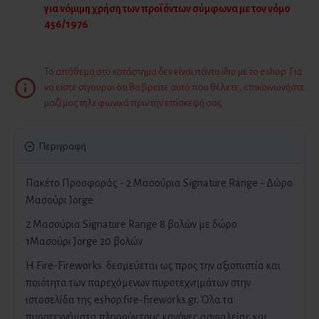
για νόμιμη χρήση των προϊόντων σύμφωνα με τον νόμο
456/1976
Το απόθεμα στο κατάστημα δεν είναι πάντα ίδιο με το eshop. Για
να είστε σίγουροι ότι θα βρείτε αυτό που θέλετε, επικοινωνήστε
μαζί μας τηλεφωνικά πριν την επίσκεψή σας.
Περιγραφή
Πακέτο Προσφοράς - 2 Μασούρια Signature Range - Δώρο
Μασούρι Jorge
2 Μασούρια Signature Range 8 βολών με δώρο
1Μασούρι Jorge 20 βολών
H Fire-Fireworks δεσμεύεται ως προς την αξιοπιστία και
ποιότητα των παρεχόμενων πυροτεχνημάτων στην
ιστοσελίδα της eshop.fire-fireworks.gr. Όλα τα
πυροτεχνήματα πληρούν τους κανόνες ασφαλείας και