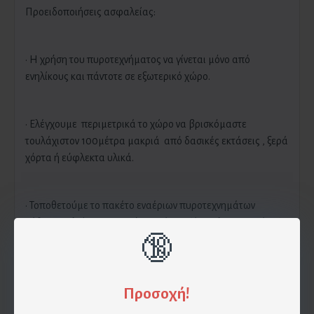
Προειδοποιήσεις ασφαλείας:
· Η χρήση του πυροτεχνήματος να γίνεται μόνο από
ενηλίκους και πάντοτε σε εξωτερικό χώρο.
· Ελέγχουμε περιμετρικά το χώρο να βρισκόμαστε
τουλάχιστον 100μέτρα μακριά από δασικές εκτάσεις , ξερά
χόρτα ή εύφλεκτα υλικά.
· Τοποθετούμε το πακέτο εναέριων πυροτεχνημάτων
κάθετα σε λεία και στεγνή επιφάνεια (άσφαλτος-τσιμέντο)
με τα βελάκια να δείχνουν προς τον ουρανό.
🔞
· Μην σκίζετε την συσκευασία του πυροτεχνήματος
Προσοχή!