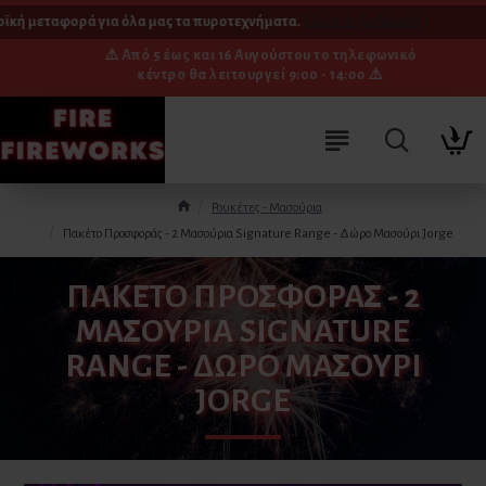
ή μεταφορά για όλα μας τα πυροτεχνήματα.
[ Δείτε τη διαδικασία ]
⚠️ Από 5 έως και 16 Αυγούστου το τηλεφωνικό
κέντρο θα λειτουργεί 9:00 - 14:00 ⚠️
Ρουκέτες - Μασούρια
Πακέτο Προσφοράς - 2 Μασούρια Signature Range - Δώρο Μασούρι Jorge
ΠΑΚΈΤΟ ΠΡΟΣΦΟΡΆΣ - 2
ΜΑΣΟΎΡΙΑ SIGNATURE
RANGE - ΔΏΡΟ ΜΑΣΟΎΡΙ
JORGE